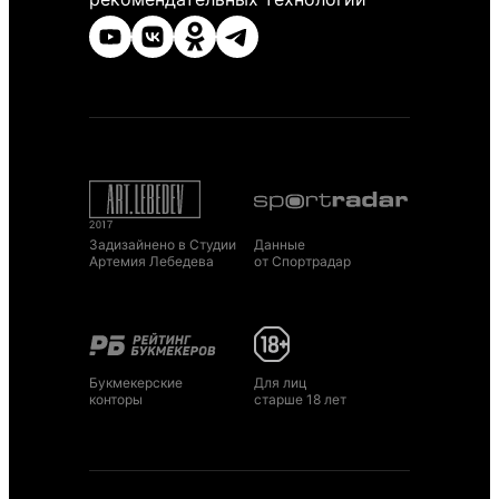
Задизайнено в Студии
Данные
Артемия Лебедева
от Спортрадар
Букмекерские
Для лиц
конторы
старше 18 лет