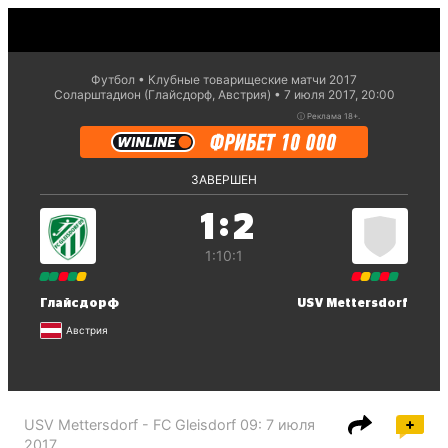
Футбол
Клубные товарищеские матчи 2017
Соларштадион (Глайсдорф, Австрия)
7 июля 2017, 20:00
ⓘ
Реклама 18+.
ЗАВЕРШЕН
:
1
2
1:1
0:1
Глайсдорф
USV Mettersdorf
Австрия
USV Mettersdorf - FC Gleisdorf 09
:
7 июля
2017