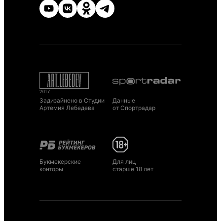
Задизайнено в Студии
Данные
Артемия Лебедева
от Спортрадар
Букмекерские
Для лиц
конторы
старше 18 лет