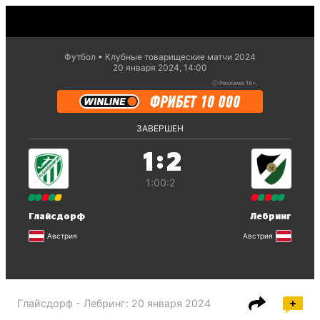
Футбол
Клубные товарищеские матчи 2024
20 января 2024, 14:00
ⓘ
Реклама 18+.
ЗАВЕРШЕН
:
1
2
1:0
0:2
Глайсдорф
Лебринг
Австрия
Австрия
Глайсдорф - Лебринг
:
20 января 2024