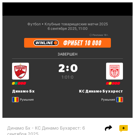
Футбол
Клубные товарищеские матчи 2025
6 сентября 2025, 11:00
ⓘ
Реклама 18+.
ЗАВЕРШЕН
:
2
0
1:0
1:0
Динамо Бх
КС Динамо Бухарест
Румыния
Румыния
Динамо Бх - КС Динамо Бухарест
:
6
сентября 2025