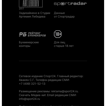
Задизайнено в Студии
Данные
Артемия Лебедева
от Спортрадар
Букмекерские
Для лиц
конторы
старше 18 лет
Сетевое издание Спорт24. Главный редактор:
Авакян С.Г. Телефон редакции СМИ:
+7 (499) 321-52-13
Размещение рекламы
:
reklama@sport24.ru
.
Скачать Медиа-кит
. Email редакции СМИ:
info@sport24.ru