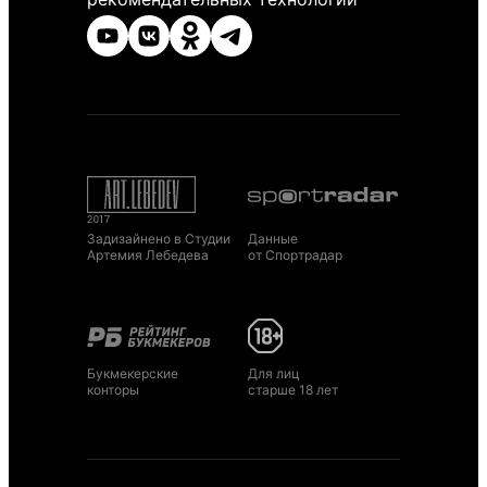
Задизайнено в Студии
Данные
Артемия Лебедева
от Спортрадар
Букмекерские
Для лиц
конторы
старше 18 лет