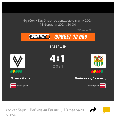
Футбол
Клубные товарищеские матчи 2024
13 февраля 2024, 20:00
ⓘ
Реклама 18+.
ЗАВЕРШЕН
:
4
1
2:0
2:1
Фойтсберг
Вайнланд Гамлиц
Австрия
Австрия
Фойтсберг - Вайнланд Гамлиц
:
13 февраля
2024