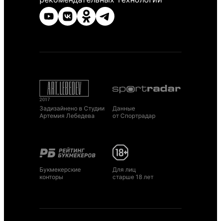
Задизайнено в Студии
Данные
Артемия Лебедева
от Спортрадар
Букмекерские
Для лиц
конторы
старше 18 лет