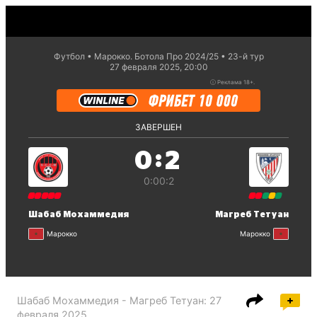
Футбол
Марокко. Ботола Про 2024/25
23-й тур
27 февраля 2025, 20:00
ⓘ
Реклама 18+.
ЗАВЕРШЕН
:
0
2
0:0
0:2
Шабаб Мохаммедия
Магреб Тетуан
Марокко
Марокко
Шабаб Мохаммедия - Магреб Тетуан
:
27
февраля 2025