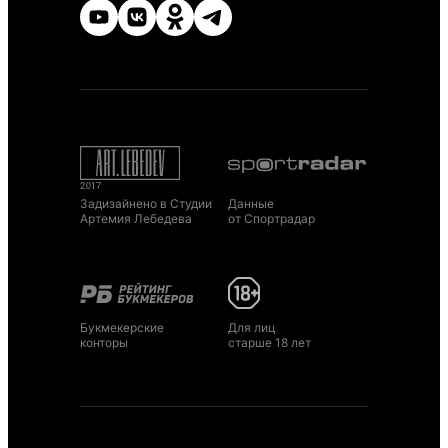
Задизайнено в Студии
Данные
Артемия Лебедева
от Спортрадар
Букмекерские
Для лиц
конторы
старше 18 лет