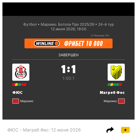
Футбол
Марокко. Ботола Про 2025/26
24-й тур
12 июня 2026, 18:00
ⓘ
Реклама 18+.
ЗАВЕРШЕН
:
1
1
1:0
0:1
ФЮС
Магреб Фес
Марокко
Марокко
ФЮС - Магреб Фес
:
12 июня 2026