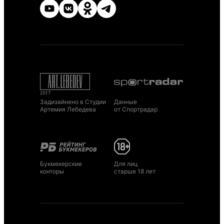
Задизайнено в Студии
Данные
Артемия Лебедева
от Спортрадар
Букмекерские
Для лиц
конторы
старше 18 лет