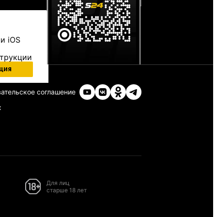
и iOS
струкции
ция
ательское соглашение
х
Для лиц
старше 18 лет