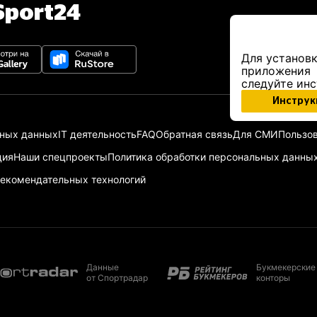
port24
Для установк
приложения
следуйте ин
Инструк
ьных данных
IT деятельность
FAQ
Обратная связь
Для СМИ
Пользов
ция
Наши спецпроекты
Политика обработки персональных данны
екомендательных технологий
Данные
Букмекерские
от Спортрадар
конторы