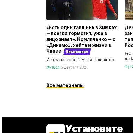
«Есть один гаишник в Химках
Ден
— всегда тормозит, уже в
заи
лицо знает». Комличенко — о
теп
«Динамо», хейте и жизни в
Ро
Чехии
Эксклюзив
Его
до 
И немного про Сергея Галицкого.
Фут
Футбол
5 февраля 2021
Все материалы
Установите