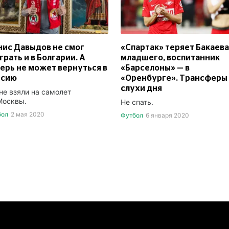
ис Давыдов не смог
«Спартак» теряет Бакаева
грать и в Болгарии. А
младшего, воспитанник
ерь не может вернуться в
«Барселоны» — в
ссию
«Оренбурге». Трансферы
слухи дня
 не взяли на самолет
Москвы.
Не спать.
бол
2 мая 2020
Футбол
6 января 2020