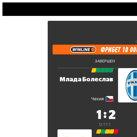
ЗАВЕРШЕН
Млада Болеслав
Чехия
:
1
2
0:1
1:1