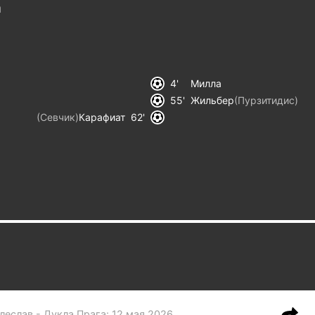
а
4
Милла
55
Жильбер
(
Пурзитидис
)
(
Севчик
)
Карафиат
62
леслав - Дукла Прага
:
12 мая 2026