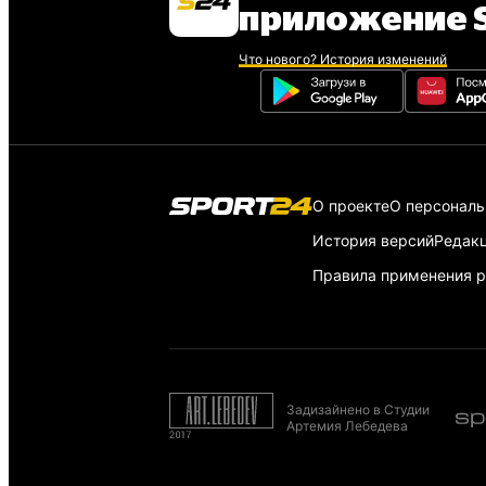
приложение S
Что нового? История изменений
О проекте
О персонал
История версий
Редак
Правила применения р
Задизайнено в Студии
Артемия Лебедева