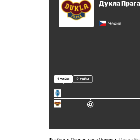
Дукла Праг
Чехия
1 тайм
2 тайм
Футбол
Первая лига Чехии
Млада Бо