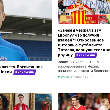
«Зачем я уезжал в эту
Европу? Что получил
взамен?» Откровенное
интервью футболиста
Татаева, вернувшегося н
родину
Эксклюзив
Защитник «Алании» — о
разочаровании в Чехии,
акаляет». Воспитанник
панических атаках и Беслане.
 Чехии
Эксклюзив
Футбол
3 сентября 2021