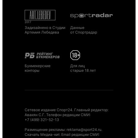
Задизайнено в Студии
Данные
Артемия Лебедева
от Спортрадар
Букмекерские
Для лиц
конторы
старше 18 лет
Сетевое издание Спорт24. Главный редактор:
Авакян С.Г. Телефон редакции СМИ:
+7 (499) 321-52-13
Размещение рекламы
:
reklama@sport24.ru
.
Скачать Медиа-кит
. Email редакции СМИ: