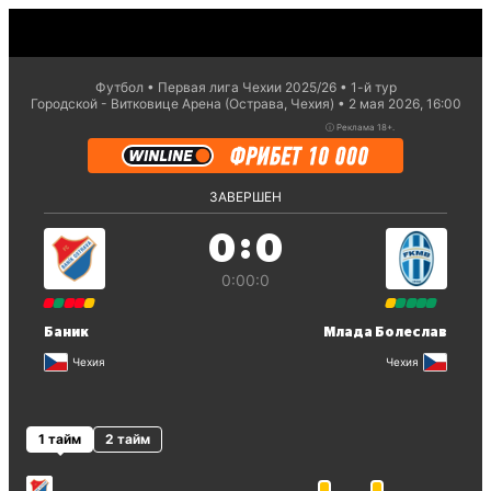
Футбол
Первая лига Чехии 2025/26
1-й тур
Городской - Витковице Арена (Острава, Чехия)
2 мая 2026, 16:00
ⓘ
Реклама 18+.
ЗАВЕРШЕН
:
0
0
0:0
0:0
Баник
Млада Болеслав
Чехия
Чехия
1 тайм
2 тайм