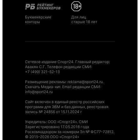
Букмекерские
Для лиц
конторы
старше 18 лет
Сетевое издание Спорт24. Главный редактор:
Авакян С.Г. Телефон редакции СМИ:
+7 (499) 321-52-13
Размещение рекламы
:
reklama@sport24.ru
.
Скачать Медиа-кит
. Email редакции СМИ:
info@sport24.ru
Сайт включен в единый реестр российских
программ для ЭВМ и баз данных, реестровая
запись № 24856 от 15.11.2024 г
Учредитель: ООО «Спорт24». СМИ
Зарегистрировано 17.05.2018 года
Роскомнадзором за номером Эл № ФС77-72812.
© 2015–2026 ООО «Спорт24»