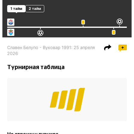
1 тайм
2 тайм
Славен Белупо - Вуковар 1991
:
25 апреля
2026
Турнирная таблица