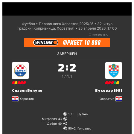
Футбол
Первая лига Хорватии 2025/26
32-й тур
Градски (Копривница, Хорватия)
25 апреля 2026, 17:00
ⓘ
Реклама 18+.
ЗАВЕРШЕН
:
2
2
1:1
1:1
Славен Белупо
Вуковар 1991
Хорватия
Хорватия
10
Пульич
Митрович
43
Дабро
49
90+2
Гонсалес