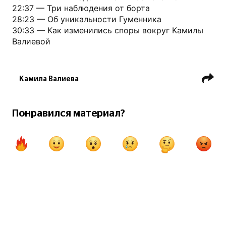
22:37 — Три наблюдения от борта
28:23 — Об уникальности Гуменника
30:33 — Как изменились споры вокруг Камилы
Валиевой
Камила Валиева
Кубок Первого канала (фигурное катание)
Петр Гуменник
Евгений Семененко
Понравился материал?
Аделия Петросян
Е. Миронова / Е. Устенко
Артур Даниелян (фигурист)
Фигурка
Влоги Фигурки