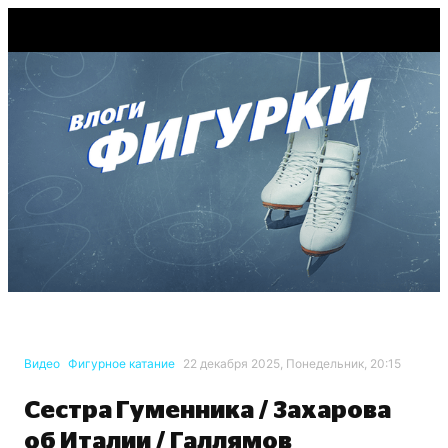
Видео
Фигурное катание
22 декабря 2025, Понедельник, 20:15
Сестра Гуменника / Захарова
об Италии / Галлямов