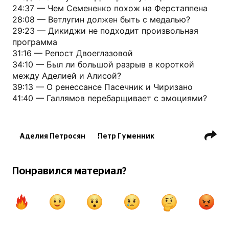
24:37 — Чем Семененко похож на Ферстаппена
28:08 — Ветлугин должен быть с медалью?
29:23 — Дикиджи не подходит произвольная
программа
31:16 — Репост Двоеглазовой
34:10 — Был ли большой разрыв в короткой
между Аделией и Алисой?
39:13 — О ренессансе Пасечник и Чиризано
41:40 — Галлямов перебарщивает с эмоциями?
Аделия Петросян
Петр Гуменник
А. Бойкова / Д. Козловский
А. Мишина / А. Галлямов
Понравился материал?
Мария Захарова (фигуристка)
Алиса Двоеглазова
Е. Пасечник / Д. Чиризано