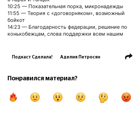
10:25 — Показательная порка, микронадежды
11:55 — Теория с «договорняком», возможный
бойкот
14:23 — Благодарность федерации, решение по
конькобежцам, слова поддержки всем нашим
Подкаст Сделала!
Аделия Петросян
Петр Гуменник
Владислав Дикиджи
Алина Горбачева
Понравился материал?
А. Бойкова / Д. Козловский
А. Мишина / А. Галлямов
А. Степанова / И. Букин
В. Кагановская / М. Некрасов
Фигурка
Фигурное катание. ОИ
Международный союз конькобежцев