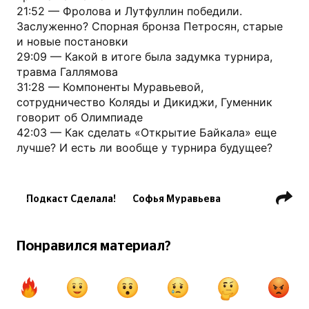
21:52 — Фролова и Лутфуллин победили.
Заслуженно? Спорная бронза Петросян, старые
и новые постановки
29:09 — Какой в итоге была задумка турнира,
травма Галлямова
31:28 — Компоненты Муравьевой,
сотрудничество Коляды и Дикиджи, Гуменник
говорит об Олимпиаде
42:03 — Как сделать «Открытие Байкала» еще
лучше? И есть ли вообще у турнира будущее?
Подкаст Сделала!
Софья Муравьева
Фигурка
Армен Петросян
Глеб Лутфуллин
Петр Гуменник
Понравился материал?
Владислав Дикиджи
Михаил Коляда
А. Мишина / А. Галлямов