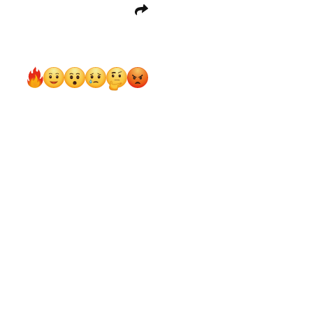
елия Петросян
вета Туктамышева