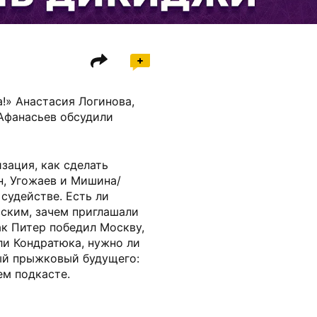
!» Анастасия Логинова,
Афанасьев обсудили
зация, как сделать
н, Угожаев и Мишина/
судействе. Есть ли
ским, зачем приглашали
ак Питер победил Москву,
ли Кондратюка, нужно ли
ый прыжковый будущего:
ем подкасте.