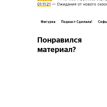
01:11:21
— Ожидания от нового сезо
Фигурка
Подкаст Сделала!
Софь
Александра Трусова / Игнатова
Пе
Марк Кондратюк
Евгений Семенен
Понравился
А. Степанова / И. Букин
материал?
А. Бойкова / Д. Козловский
А. Мишина / А. Галлямов
А. Косторная / Г. Куница
Адели