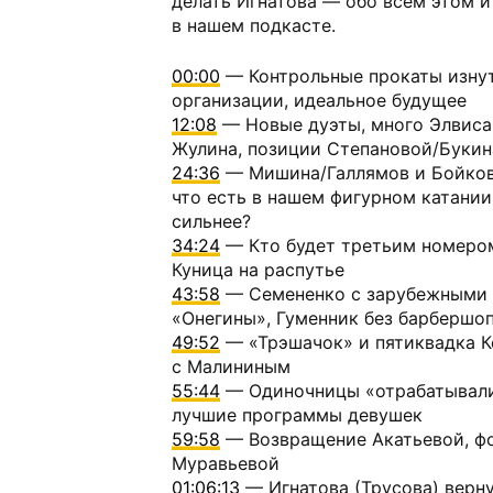
делать Игнатова — обо всем этом и
в нашем подкасте.
00:00
— Контрольные прокаты изнут
организации, идеальное будущее
12:08
— Новые дуэты, много Элвиса
Жулина, позиции Степановой/Букин
24:36
— Мишина/Галлямов и Бойков
что есть в нашем фигурном катании
сильнее?
34:24
— Кто будет третьим номером
Куница на распутье
43:58
— Семененко с зарубежными 
«Онегины», Гуменник без барбершо
49:52
— «Трэшачок» и пятиквадка К
с Малининым
55:44
— Одиночницы «отрабатывали
лучшие программы девушек
59:58
— Возвращение Акатьевой, фо
Муравьевой
01:06:13
— Игнатова (Трусова) верну