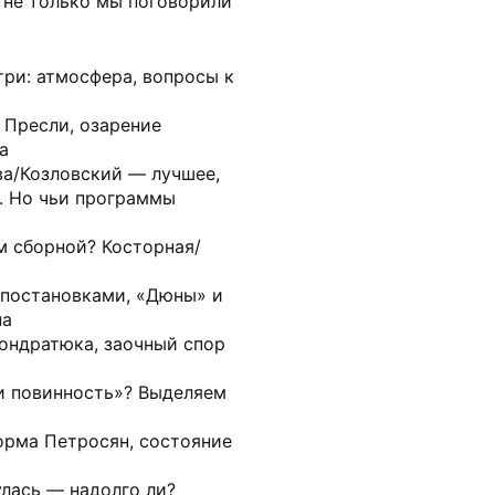
 не только мы поговорили
ри: атмосфера, вопросы к
 Пресли, озарение
а
а/Козловский — лучшее,
. Но чьи программы
 сборной? Косторная/
постановками, «Дюны» и
па
ондратюка, заочный спор
 повинность»? Выделяем
рма Петросян, состояние
лась — надолго ли?