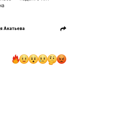
на
я Акатьева
тр Гуменник
ко
я Петросян