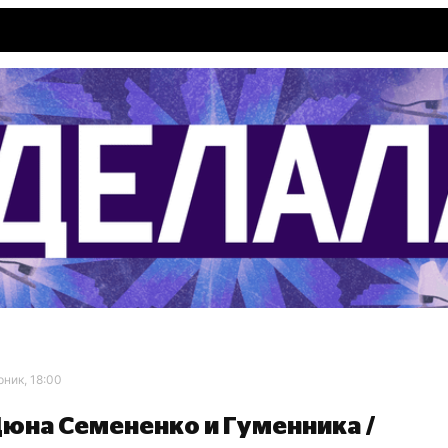
рник, 18:00
Дюна Семененко и Гуменника /