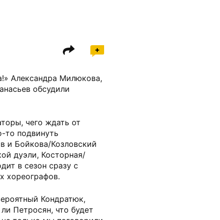
а!» Александра Милюкова,
анасьев обсудили
аторы, чего ждать от
о-то подвинуть
в и Бойкова/Козловский
кой дуэли, Косторная/
дит в сезон сразу с
х хореографов.
вероятный Кондратюк,
ли Петросян, что будет