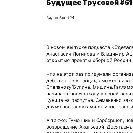
Будущее Трусовой #61
Видео Sport24
В новом выпуске подкаста «Сделал
Анастасия Логинова и Владимир Аф
открытые прокаты сборной России.
Что на этот раз придумали организ
дебютантов в танцах, сможет ли кт
Степанову/Букина. Мишина/Галлямо
начинают новую главу в своей вели
Куница на распутье. Семененко захо
двумя постановками от иностранны
А также: Гуменник и барбершоп, не
возвращение Акатьевой. Досягаема 