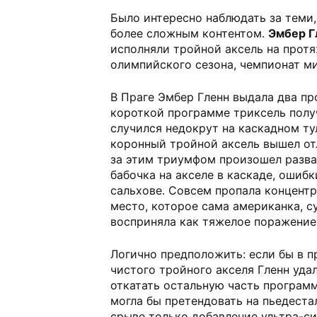
Было интересно наблюдать за теми,
более сложным контентом.
Эмбер Г
исполняли тройной аксель на прот
олимпийского сезона, чемпионат ми
В Праге Эмбер Гленн выдала два пр
короткой программе триксель получ
случился недокрут на каскадном ту
коронный тройной аксель вышел от
за этим триумфом произошел разва
бабочка на акселе в каскаде, ошибк
сальхове. Совсем пропала концентр
место, которое сама американка, с
восприняла как тяжелое поражение
Логично предположить: если бы в п
чистого тройного акселя Гленн уда
откатать остальную часть программ
могла бы претендовать на пьедеста
срыве только добавление ультра-си