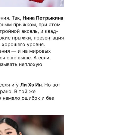
ния. Так,
Нина Петрыкина
ерным прыжком, при этом
тройной аксель, и квад-
сокие прыжки, презентация
 хорошего уровня.
ения — и на мировых
ся еще выше. А если
вязывать неплохую
селя и у
Ли Хэ Ин
. Но вот
рано. В той же
 немало ошибок и без