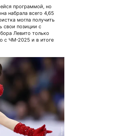
шейся программой, но
она набрала всего 4,65
уристка могла получить
ь свои позиции с
бора Левито только
ю с ЧМ-2025 и в итоге
Getty Images