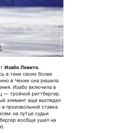
Денис Тырин, Sport24
ет
Изабо Левито
.
ь в тени своих более
енно в Чехии она решила
ения. Изабо включила в
ц — тройной риттбергер.
ый элемент еще выглядел
о в произвольной ставка
сем: на лутце судьи
тбергер вообще ушел на
).