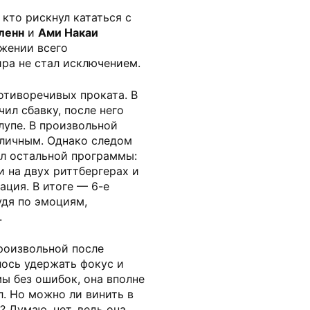
 кто рискнул кататься с
ленн
и
Ами Накаи
яжении всего
ра не стал исключением.
отиворечивых проката. В
ил сбавку, после него
лупе. В произвольной
личным. Однако следом
л остальной программы:
и на двух риттбергерах и
ация. В итоге — 6-е
удя по эмоциям,
.
роизвольной после
лось удержать фокус и
ы без ошибок, она вполне
л. Но можно ли винить в
? Думаю, нет, ведь она