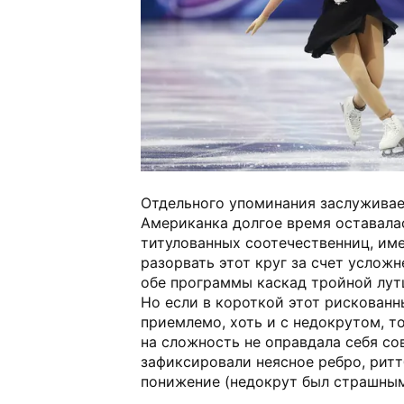
Отдельного упоминания заслужива
Американка долгое время оставалас
титулованных соотечественниц, им
разорвать этот круг за счет усложн
обе программы каскад тройной лут
Но если в короткой этот рискованн
приемлемо, хоть и с недокрутом, т
на сложность не оправдала себя сов
зафиксировали неясное ребро, рит
понижение (недокрут был страшным