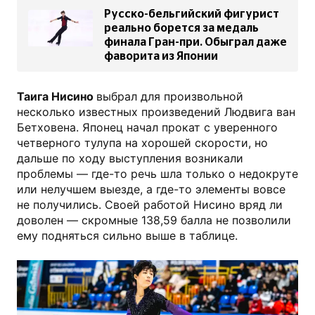
Русско-бельгийский фигурист
реально борется за медаль
финала Гран-при. Обыграл даже
фаворита из Японии
Таига Нисино
выбрал для произвольной
несколько известных произведений Людвига ван
Бетховена. Японец начал прокат с уверенного
четверного тулупа на хорошей скорости, но
дальше по ходу выступления возникали
проблемы — где-то речь шла только о недокруте
или нелучшем выезде, а где-то элементы вовсе
не получились. Своей работой Нисино вряд ли
доволен — скромные 138,59 балла не позволили
ему подняться сильно выше в таблице.