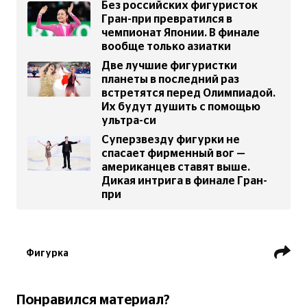
Без российских фигуристок
Гран-при превратился в
чемпионат Японии. В финале
вообще только азиатки
Две лучшие фигуристки
планеты в последний раз
встретятся перед Олимпиадой.
Их будут душить с помощью
ультра-си
Суперзвезду фигурки не
спасает фирменный вог —
американцев ставят выше.
Дикая интрига в финале Гран-
при
Фигурка
Гран-при ISU по фигурному катанию
Рио Наката
Денис Круглов
Понравился материал?