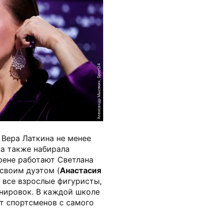
Александр Мысякин, Sport24
Вера Латкина не менее
на также набирала
рене работают Светлана
своим дуэтом (
Анастасия
о все взрослые фигуристы,
нировок. В каждой школе
ет спортсменов с самого