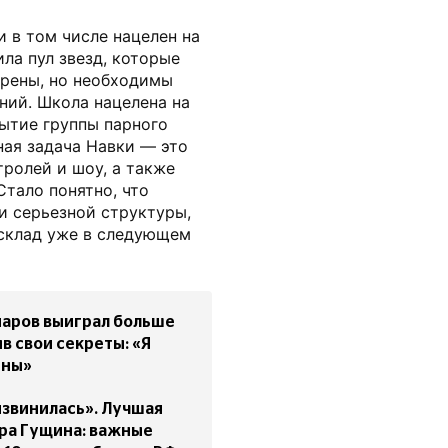
и в том числе нацелен на
ла пул звезд, которые
арены, но необходимы
ний. Школа нацелена на
ытие группы парного
ная задача Навки — это
тролей и шоу, а также
Стало понятно, что
и серьезной структуры,
склад уже в следующем
аров выиграл больше
в свои секреты: «Я
сны»
извинилась». Лучшая
ра Гущина: важные