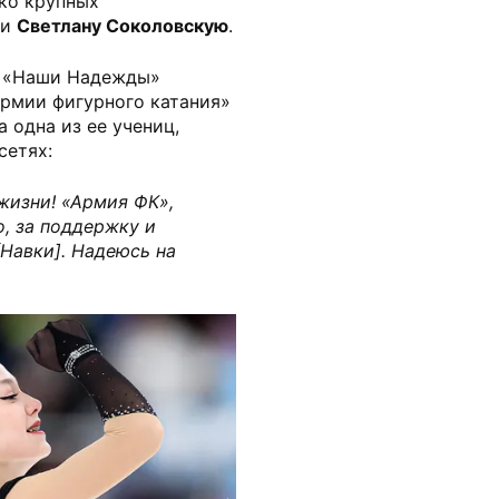
ко крупных
и
Светлану Соколовскую
.
лу «Наши Надежды»
рмии фигурного катания»
 одна из ее учениц,
сетях:
жизни! «Армия ФК»,
о, за поддержку и
Навки]. Надеюсь на