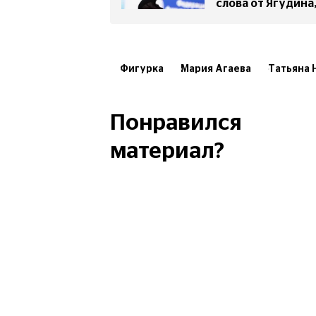
слова от Ягудина
Фигурка
Мария Агаева
Татьяна 
Светлана Соколовская
Алексей Ти
Понравился
материал?