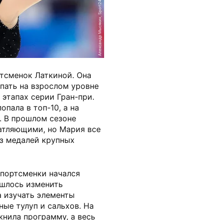
Александр Мысякин, Sport24
ртсменок Латкиной. Она
упать на взрослом уровне
 этапах серии Гран-при.
пала в топ-10, а на
. В прошлом сезоне
чатляющими, но Мария все
ез медалей крупных
спортсменки начался
ишлось изменить
а изучать элементы
ные тулуп и сальхов. На
жнила программу, а весь