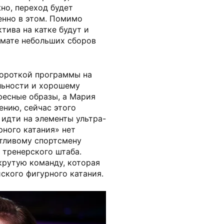
но, переход будет
енно в этом. Помимо
тива на катке будут и
рмате небольших сборов
короткой программы на
льности и хорошему
ресные образы, а Мария
ению, сейчас этого
идти на элементы ультра-
рного катания» нет
нтливому спортсмену
 тренерского штаба.
крутую команду, которая
ского фигурного катания.