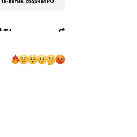
, 18-летие, сборная РФ
Навка
хонов