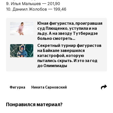
9. Илья Малышев — 201,90
10. Даниил Жолобов — 199,46
Юная фигуристка, проигравшая
суд Плющенко, уступила и на
льду. А на звезду Тутберидзе
больно смотреть…
Секретный турнир фигуристов
на Байкале завершился
катастрофой, которую
пытались скрыть. И это за год
до Олимпиады
Фигурка
Никита Сарновский
Евгений Плющенко
Понравился материал?