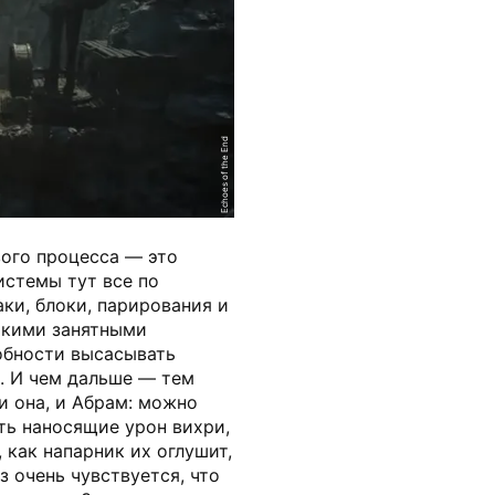
Echoes of the End
ого процесса — это
истемы тут все по
аки, блоки, парирования и
якими занятными
обности высасывать
. И чем дальше — тем
и она, и Абрам: можно
ть наносящие урон вихри,
, как напарник их оглушит,
з очень чувствуется, что