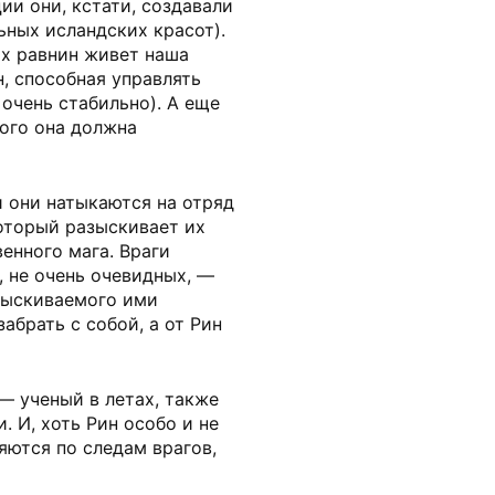
ии они, кстати, создавали
ных исландских красот).
ых равнин живет наша
, способная управлять
 очень стабильно). А еще
рого она должна
 и они натыкаются на отряд
оторый разыскивает их
енного мага. Враги
, не очень очевидных, —
азыскиваемого ими
забрать с собой, а от Рин
— ученый в летах, также
 И, хоть Рин особо и не
яются по следам врагов,