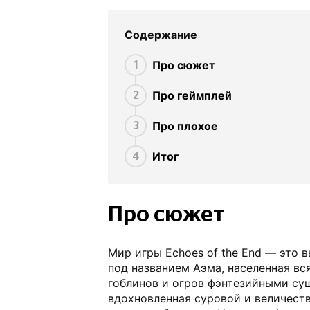
Содержание
Про сюжет
1
Про геймплей
2
Про плохое
3
Итог
4
Про сюжет
Мир игры Echoes of the End — это
под названием Аэма, населенная в
гоблинов и огров фэнтезийными су
вдохновленная суровой и величест