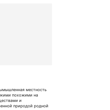
 вымышленная местность
сякими похожими на
ществами и
венной природой родной