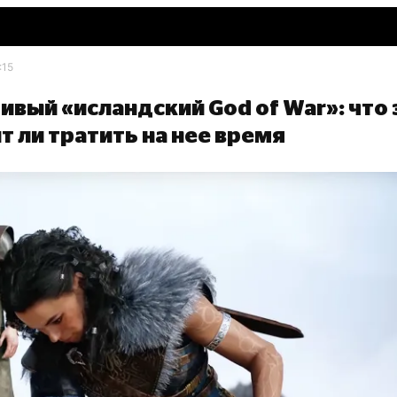
:15
ивый «исландский God of War»: что 
ит ли тратить на нее время