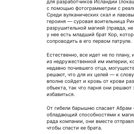
для разработчиков Исландии (локац
с помощью фотограмметрии с реаль
Среди вулканических скал и лавов
героиня — суровая воительница Рин
разрушительной магией (правда, не
у нее есть младший брат Кор, кото
сопроводить в его первом патруле.
Естественно, все идет не по плану,
из недружественной им империи, к
недавно почившего отца, могуществ
решают, что для их целей — к слову
вполне сойдет и кровь от крови р
объекта, так что парня они решают 
избавиться.
От гибели барышню спасает Абрам 
обладающий способностями к магии.
рада компании, они вместе отправл
чтобы спасти ее брата.