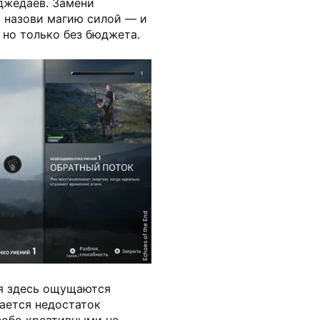
джедаев. Замени
и назови магию силой — и
, но только без бюджета.
Echoes of the End
ия здесь ощущаются
ается недостаток