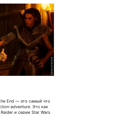
Echoes of the End
the End — это самый что
tion-adventure. Это как
aider и серии Star Wars