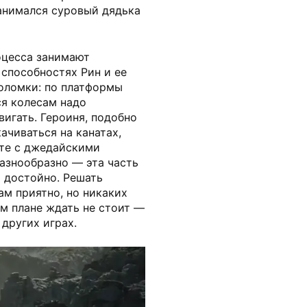
занимался суровый дядька
оцесса занимают
 способностях Рин и ее
оломки: по платформы
ся колесам надо
вигать. Героиня, подобно
качиваться на канатах,
сте с джедайскими
азнообразно — эта часть
 достойно. Решать
ам приятно, но никаких
м плане ждать не стоит —
 других играх.