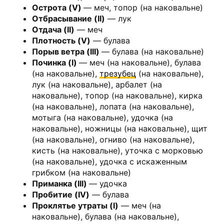
Острота (V)
— меч, топор (на наковальне)
Отбрасывание (II)
— лук
Отдача (II)
— меч
Плотность (V)
— булава
Порыв ветра (III)
— булава (на наковальне)
Починка (I)
— меч (на наковальне), булава
(на наковальне),
трезубец
(на наковальне),
лук (на наковальне), арбалет (на
наковальне), топор (на наковальне), кирка
(на наковальне), лопата (на наковальне),
мотыга (на наковальне), удочка (на
наковальне), ножницы (на наковальне), щит
(на наковальне), огниво (на наковальне),
кисть (на наковальне), уточка с морковью
(на наковальне), удочка с искаженным
грибком (на наковальне)
Приманка (III)
— удочка
Пробитие (IV)
— булава
Проклятье утраты (I)
— меч (на
наковальне), булава (на наковальне),