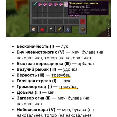
youtube.com
Бесконечность (I)
— лук
Бич членистоногих (V)
— меч, булава (на
наковальне), топор (на наковальне)
Быстрая перезарядка (III)
— арбалет
Везучий рыбак (III)
— удочка
Верность (III)
—
трезубец
Горящая стрела (I)
— лук
Громовержец (I)
—
трезубец
Добыча (III)
— меч
Заговор огня (II)
— меч, булава (на
наковальне)
Небесная кара (V)
— меч, булава (на
наковальне), топор (на наковальне)