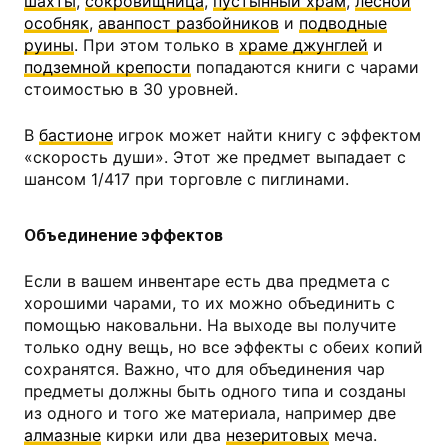
шахты
,
сокровищница
,
пустынный храм
,
лесной
особняк
,
аванпост разбойников
и
подводные
руины
. При этом только в
храме джунглей
и
подземной крепости
попадаются книги с чарами
стоимостью в 30 уровней.
В
бастионе
игрок может найти книгу с эффектом
«скорость души». Этот же предмет выпадает с
шансом 1/417 при торговле с пиглинами.
Объединение эффектов
Если в вашем инвентаре есть два предмета с
хорошими чарами, то их можно объединить с
помощью наковальни. На выходе вы получите
только одну вещь, но все эффекты с обеих копий
сохранятся. Важно, что для объединения чар
предметы должны быть одного типа и созданы
из одного и того же материала, например две
алмазные
кирки или два
незеритовых
меча.