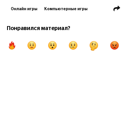
Онлайн игры
Компьютерные игры
Игры для PlayStation
Мобильные игры
Minecraft
Понравился материал?