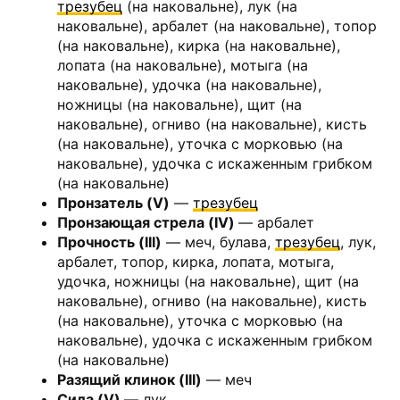
трезубец
(на наковальне), лук (на
наковальне), арбалет (на наковальне), топор
(на наковальне), кирка (на наковальне),
лопата (на наковальне), мотыга (на
наковальне), удочка (на наковальне),
ножницы (на наковальне), щит (на
наковальне), огниво (на наковальне), кисть
(на наковальне), уточка с морковью (на
наковальне), удочка с искаженным грибком
(на наковальне)
Пронзатель (V)
—
трезубец
Пронзающая стрела (IV)
— арбалет
Прочность (III)
— меч, булава,
трезубец
, лук,
арбалет, топор, кирка, лопата, мотыга,
удочка, ножницы (на наковальне), щит (на
наковальне), огниво (на наковальне), кисть
(на наковальне), уточка с морковью (на
наковальне), удочка с искаженным грибком
(на наковальне)
Разящий клинок (III)
— меч
Сила (V)
— лук