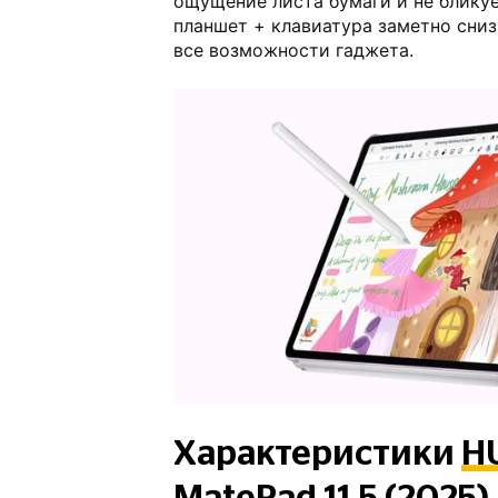
ощущение листа бумаги и не бликуе
планшет + клавиатура заметно сни
все возможности гаджета.
Характеристики
H
MatePad 11.5 (2025)