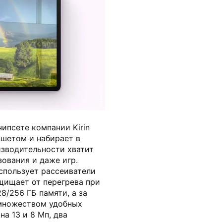
huawei.com
ипсете компании Kirin
ншетом и набирает в
изводительности хватит
ования и даже игр.
спользует рассеиватели
щищает от перегрева при
28/256 ГБ памяти, а за
 множеством удобных
а 13 и 8 Мп, два