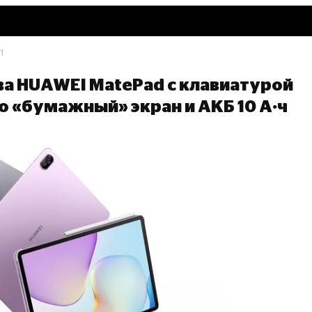
1
ва HUAWEI MatePad с клавиатурой
го «бумажный» экран и АКБ 10 А·ч