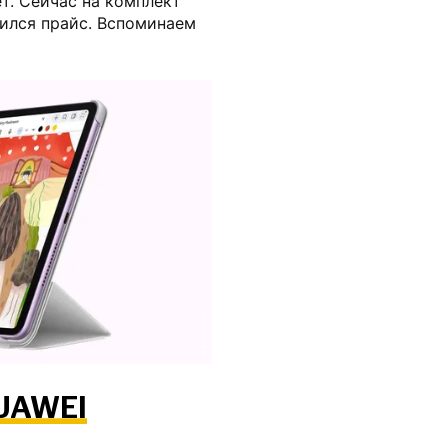
т. Сейчас на комплект
зился прайс. Вспоминаем
huawei.com
UAWEI