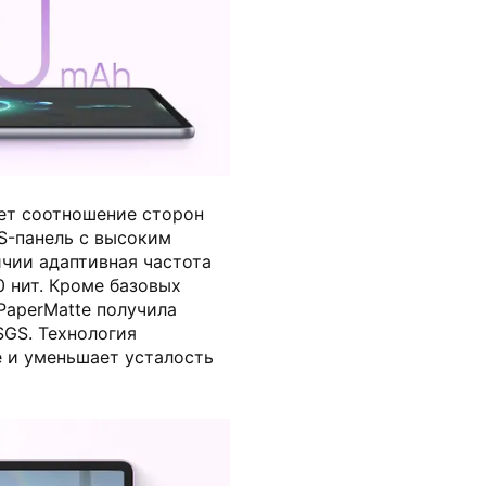
huawei.com
еет соотношение сторон
PS-панель с высоким
ичии адаптивная частота
0 нит. Кроме базовых
PaperMatte получила
SGS. Технология
 и уменьшает усталость