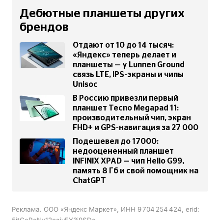
Дебютные планшеты других
брендов
Отдают от 10 до 14 тысяч:
«Яндекс» теперь делает и
планшеты — у Lunnen Ground
связь LTE, IPS-экраны и чипы
Unisoc
В Россию привезли первый
планшет Tecno Megapad 11:
производительный чип, экран
FHD+ и GPS-навигация за 27 000
Подешевел до 17000:
недооцененный планшет
INFINIX XPAD — чип Helio G99,
память 8 Гб и свой помощник на
ChatGPT
Реклама. ООО «Яндекс Маркет», ИНН 9 704 254 424, erid:
5jtCeReNx12oajvFY3i9SDe