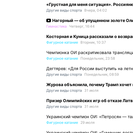
«Грустная для меня ситуация». Россиян
Другие виды спорта
Вчера, 04:02
Нагорный — об упущенном золоте Оли
Гимнастика
Четверг, 16:44
Косторная и Куница рассказали о возвр
Фигурное катание
Вторник, 10:37
Чемпионка ОИ раскритиковала трансляци
Фигурное катание
Понедельник, 23:58
Дегтярев: «Для России выступить на лет
Другие виды спорта
Понедельник, 08:59
Журова объяснила, почему Трамп хочет 
Другие виды спорта
31 июля
Призер Олимпийских игр об отказе Латв
Другие виды спорта
31 июля
Украинский чемпион ОИ: «Петросян — тала
Фигурное катание
29 июля
Украинский чемпион ОИ: «Гуменник досто