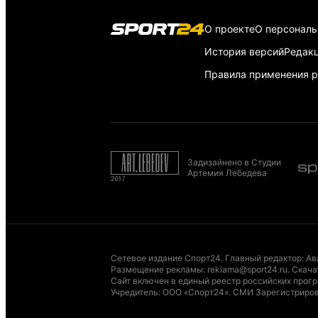
О проекте
О персонал
История версий
Редак
Правила применения р
Задизайнено в Студии
Артемия Лебедева
Сетевое издание Спорт24. Главный редактор: Ав
Размещение рекламы
:
reklama@sport24.ru
.
Скача
Сайт включен в единый реестр российских програ
Учредитель: ООО «Спорт24». СМИ Зарегистриров