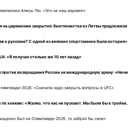
чемпионки Алисы Лю: «Это не наш вариант»
ия на церемонии закрытия: биатлонистка из Литвы предложил
в к русским? С одной из великих спортсменок была история»
А: «Я получал столько же 10 лет назад»
л против возвращения России на международную арену: «Ниче
Олимпиаде-2028: «Сначала надо закрыть вопросы в UFC»
по хоккею: «Жалко, что нас не пускают. Мы были бы в тройке,
лющенко был на Олимпиаде-2026, то забрал бы свое»