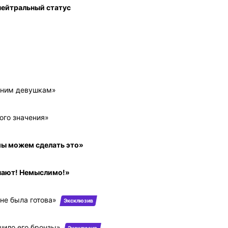
 нейтральный статус
етним девушкам»
ого значения»
мы можем сделать это»
упают! Немыслимо!»
не была готова»
Эксклюзив
шило его бронзы»