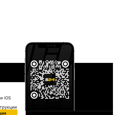
и iOS
струкции
ция