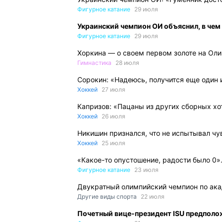
Фигурное катание
29 июля
Украинский чемпион ОИ объяснил, в че
Фигурное катание
29 июля
Хоркина — о своем первом золоте на Оли
Гимнастика
28 июля
Сорокин: «Надеюсь, получится еще один 
Хоккей
27 июля
Капризов: «Пацаны из других сборных хо
Хоккей
26 июля
Никишин признался, что не испытывал чу
Хоккей
25 июля
«Какое-то опустошение, радости было 0»
Фигурное катание
23 июля
Двукратный олимпийский чемпион по акад
Другие виды спорта
22 июля
Почетный вице-президент ISU предполож