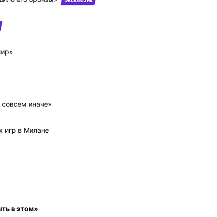
Эксклюзив
мир»
я совсем иначе»
х игр в Милане
ыть в этом»