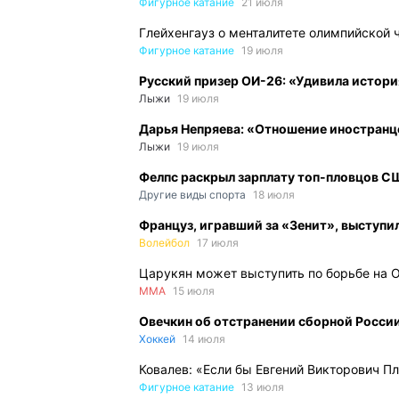
Фигурное катание
21 июля
Глейхенгауз о менталитете олимпийской 
Фигурное катание
19 июля
Русский призер ОИ-26: «Удивила истор
Лыжи
19 июля
Дарья Непряева: «Отношение иностранце
Лыжи
19 июля
Фелпс раскрыл зарплату топ-пловцов СШ
Другие виды спорта
18 июля
Француз, игравший за «Зенит», выступи
Волейбол
17 июля
Царукян может выступить по борьбе на 
ММА
15 июля
Овечкин об отстранении сборной России 
Хоккей
14 июля
Ковалев: «Если бы Евгений Викторович П
Фигурное катание
13 июля