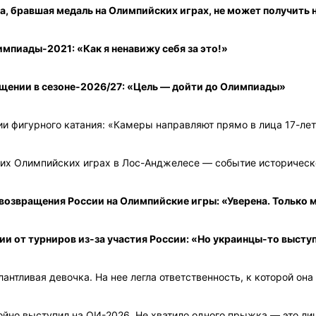
ка, бравшая медаль на Олимпийских играх, не может получить
мпиады-2021: «Как я ненавижу себя за это!»
ащении в сезоне-2026/27: «Цель — дойти до Олимпиады»
и фигурного катания: «Камеры направляют прямо в лица 17-л
них Олимпийских играх в Лос-Анджелесе — событие историческ
возвращения России на Олимпийские игры: «Уверена. Только 
ии от турниров из-за участия России: «Но украинцы-то выст
нтливая девочка. На нее легла ответственность, к которой она 
йно выступил на ОИ-2026. Не хватило одного прыжка — это ли