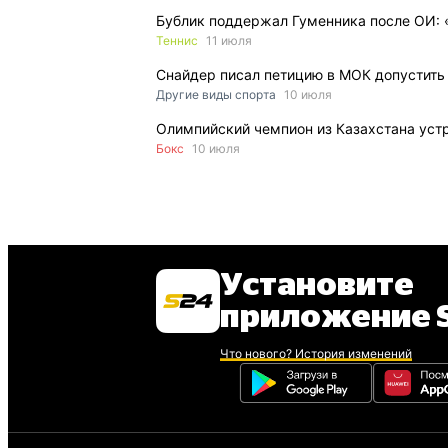
Бублик поддержал Гуменника после ОИ: 
Теннис
11 июля
Снайдер писал петицию в МОК допустить
Другие виды спорта
10 июля
Олимпийский чемпион из Казахстана устр
Бокс
10 июля
Установите
приложение S
Что нового? История изменений