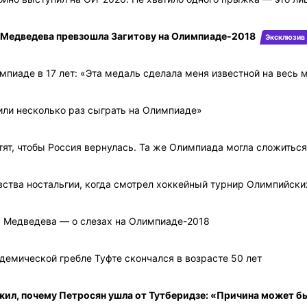
м Медведева превзошла Загитову на Олимпиаде-2018
Эксклюзив
мпиаде в 17 лет: «Эта медаль сделала меня известной на весь 
или несколько раз сыграть на Олимпиаде»
тят, чтобы Россия вернулась. Та же Олимпиада могла сложитьс
вства ностальгии, когда смотрел хоккейный турнир Олимпийски
. Медведева — о слезах на Олимпиаде-2018
емической гребле Туфте скончался в возрасте 50 лет
ил, почему Петросян ушла от Тутберидзе: «Причина может б