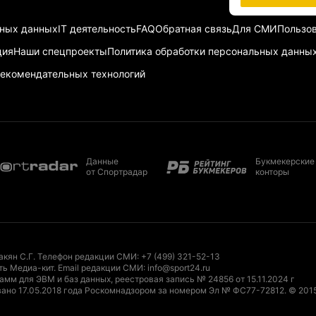
ьных данных
IT деятельность
FAQ
Обратная связь
Для СМИ
Пользов
ция
Наши спецпроекты
Политика обработки персональных данны
екомендательных технологий
Данные
Букмекерские
от Спортрадар
конторы
акян С.Г. Телефон редакции СМИ:
+7 (499) 321-52-13
ть Медиа-кит
. Email редакции СМИ:
info@sport24.ru
мм для ЭВМ и баз данных, реестровая запись № 24856 от 15.11.2024 г
ано 17.05.2018 года Роскомнадзором за номером Эл № ФС77-72812.
© 201