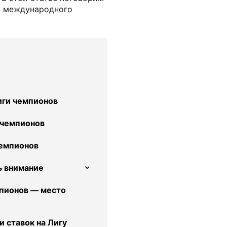
р международного
иги чемпионов
 чемпионов
чемпионов
ь внимание
мпионов — место
 ставок на Лигу