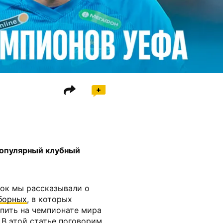
популярный клубный
ок мы рассказывали о
борных
, в которых
пить на чемпионате мира
 В этой статье поговорим