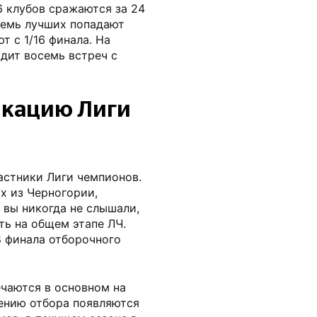
6 клубов сражаются за 24
семь лучших попадают
ют с 1/16 финала. На
дит восемь встреч с
икацию Лиги
астники Лиги чемпионов.
ах из Черногории,
вы никогда не слышали,
ть на общем этапе ЛЧ.
8 финала отборочного
чаются в основном на
шению отбора появляются