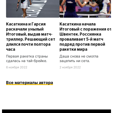
Касаткина и Гарсия
Касаткина начала
раскачали унылый
Итоговый с поражения от
Итоговый, выдав матч-
Швентек. Россиянка
триллер. Решающий сет
проваливает 5-й матч
длился почти полтора
подряд против первой
часа
ракетки мира
Первая ракетка страны
Даша снова не смогла
сдалась на тай-брейке.
зацепить ни сета.
6 ноября 2022
2 ноября 2022
Все материалы автора