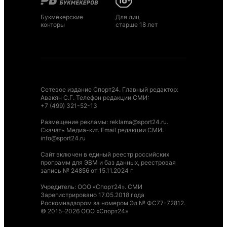
Букмекерские
Для лиц
конторы
старше 18 лет
Сетевое издание Спорт24. Главный редактор:
Авакян С.Г. Телефон редакции СМИ:
+7 (499) 321-52-13
Размещение рекламы
:
reklama@sport24.ru
.
Скачать Медиа-кит
. Email редакции СМИ:
info@sport24.ru
Сайт включен в единый реестр российских
программ для ЭВМ и баз данных, реестровая
запись № 24856 от 15.11.2024 г
Учредитель: ООО «Спорт24». СМИ
Зарегистрировано 17.05.2018 года
Роскомнадзором за номером Эл № ФС77-72812.
© 2015–2026 ООО «Спорт24»