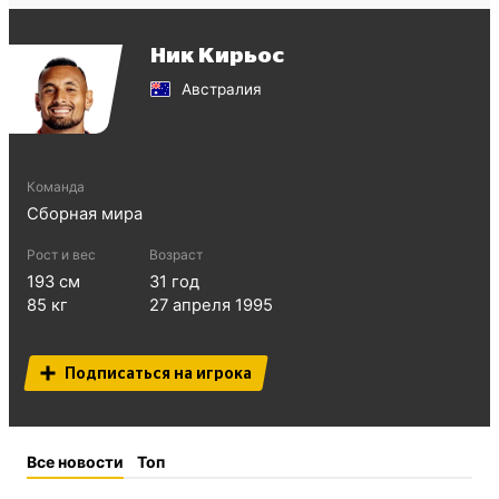
Ник Кирьос
Австралия
Команда
Сборная мира
Рост и вес
Возраст
193
см
31
год
85
кг
27 апреля 1995
Подписаться на игрока
Все новости
Топ