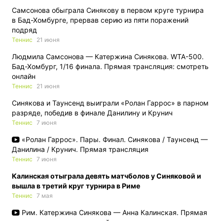
Самсонова обыграла Синякову в первом круге турнира
в Бад-Хомбурге, прервав серию из пяти поражений
подряд
Теннис
21 июня
Людмила Самсонова — Катержина Синякова. WTA-500.
Бад-Хомбург, 1/16 финaла. Прямая трансляция: смотреть
онлайн
Теннис
21 июня
Синякова и Таунсенд выиграли «Ролан Гаррос» в парном
разряде, победив в финале Данилину и Крунич
Теннис
7 июня
«Ролан Гаррос». Пары. Финал. Синякова / Таунсенд —
Данилина / Крунич. Прямая трансляция
Теннис
7 июня
Калинская отыграла девять матчболов у Синяковой и
вышла в третий круг турнира в Риме
Теннис
7 мая
Рим. Катержина Синякова — Анна Калинская. Прямая