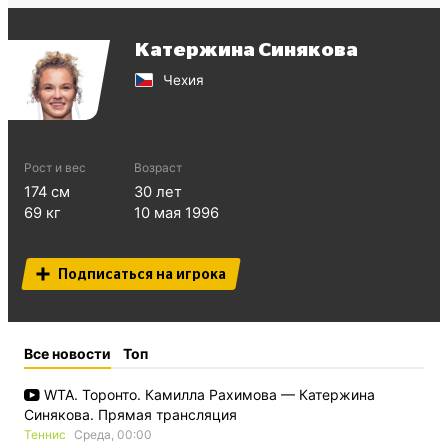
Катержина Синякова
Чехия
Рост и вес
Возраст
174
см
30
лет
69
кг
10 мая 1996
Подписаться на игрока
Все новости
Топ
WTA. Торонто. Камилла Рахимова — Катержина
Синякова. Прямая трансляция
Теннис
Среда, 00:00