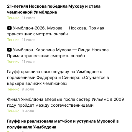
21-летняя Носкова победила Мухову и стала
чемпионкой Уимблдона
Теннис
11 июля
Уимблдон-2026. Мухова — Носкова. Прямая
трансляция: смотреть онлайн
Теннис
11 июля
Уимблдон. Каролина Мухова — Линда Носкова.
Прямая трансляция: смотреть онлайн
Теннис
11 июля
Гауфф сравнила свою неудачу на Уимблдоне с
поражениями Федерера и Синнера: «Случается в
карьере великих чемпионов»
Теннис
9 июля
Финал Уимблдона впервые после сестер Уильямс в 2009
году пройдет между соотечественницами
Теннис
9 июля
Гауфф не реализовала матчбол и уступила Муховой в
полуфинале Уимблдона