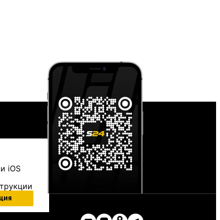
и iOS
струкции
ция