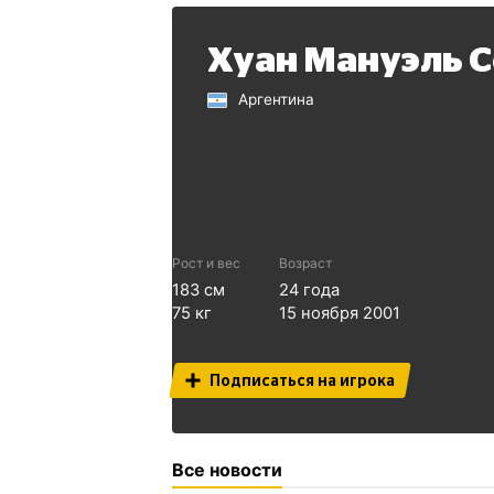
Хуан Мануэль 
Аргентина
Рост и вес
Возраст
183
см
24
года
75
кг
15 ноября 2001
Подписаться на игрока
Все новости