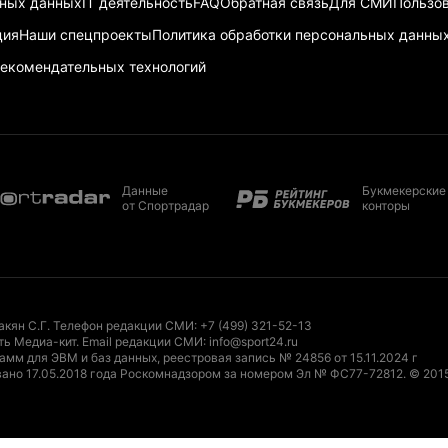
ьных данных
IT деятельность
FAQ
Обратная связь
Для СМИ
Пользов
ция
Наши спецпроекты
Политика обработки персональных данны
екомендательных технологий
Данные
Букмекерские
от Спортрадар
конторы
акян С.Г. Телефон редакции СМИ:
+7 (499) 321-52-13
ть Медиа-кит
. Email редакции СМИ:
info@sport24.ru
мм для ЭВМ и баз данных, реестровая запись № 24856 от 15.11.2024 г
ано 17.05.2018 года Роскомнадзором за номером Эл № ФС77-72812.
© 201