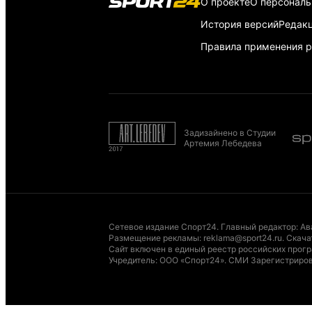
О проекте
О персонал
История версий
Редак
Правила применения р
Задизайнено в Студии
Артемия Лебедева
Сетевое издание Спорт24. Главный редактор: Ав
Размещение рекламы
:
reklama@sport24.ru
.
Скача
Сайт включен в единый реестр российских програ
Учредитель: ООО «Спорт24». СМИ Зарегистриров