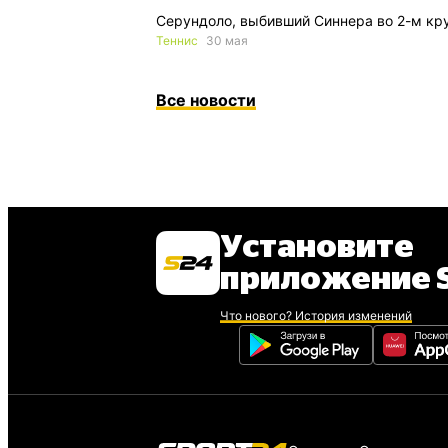
Серундоло, выбивший Синнера во 2-м кру
Теннис
30 мая
Все новости
Установите
приложение S
Что нового? История изменений