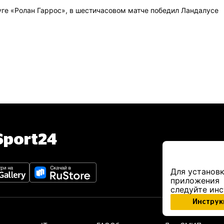
ге «Ролан Гаррос», в шестичасовом матче победил Ландалусе
port24
Для установк
приложения
следуйте ин
Инструк