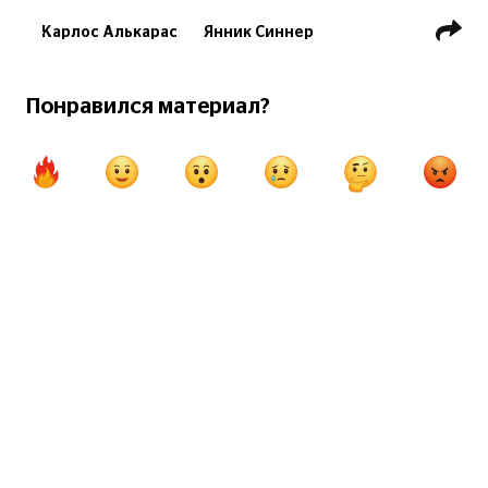
Карлос Алькарас
Янник Синнер
Валентен Вашеро
Понравился материал?