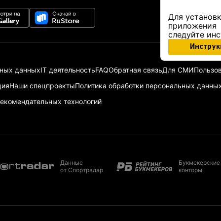
Для установк
приложения
следуйте ин
Инструк
ьных данных
IT деятельность
FAQ
Обратная связь
Для СМИ
Пользов
ция
Наши спецпроекты
Политика обработки персональных данны
екомендательных технологий
Данные
Букмекерские
от Спортрадар
конторы