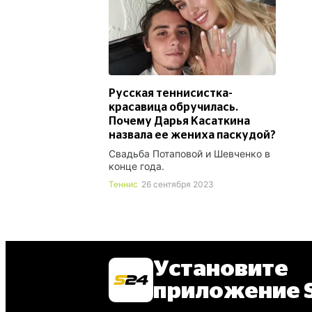
Русская теннисистка-
красавица обручилась.
Почему Дарья Касаткина
назвала ее жениха паскудой?
Свадьба Потаповой и Шевченко в
конце года.
Теннис
26 сентября 2023
Установите
приложение S