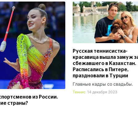
Русская теннисистка-
красавица вышла замуж з
сбежавшего в Казахстан.
Расписались в Питере,
праздновали в Турции
Главные кадры со свадьбы.
Теннис
14 декабря 2023
спортсменов из России.
гие страны?