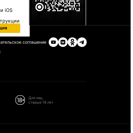
и iOS
струкции
ция
ательское соглашение
х
Для лиц
старше 18 лет