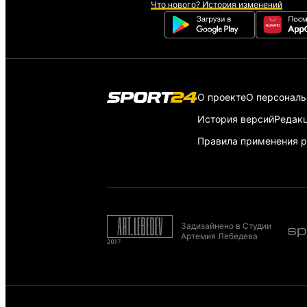
Что нового? История изменений
О проекте
О персонал
История версий
Редак
Правила применения р
Задизайнено в Студии
Артемия Лебедева