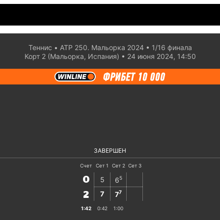
Теннис
ATP 250. Мальорка 2024
1/16 финaла
Корт 2 (Мальорка, Испания)
24 июня 2024, 14:50
ЗАВЕРШЕН
Счет
Сет 1
Сет 2
Сет 3
0
5
5
6
7
7
7
2
1:42
0:42
1:00