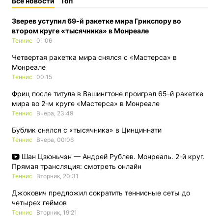
Все новости
Топ
Зверев уступил 69-й ракетке мира Грикспору во
втором круге «тысячника» в Монреале
Теннис
01:06
Четвертая ракетка мира снялся с «Мастерса» в
Монреале
Теннис
00:15
Фриц после титула в Вашингтоне проиграл 65-й ракетке
мира во 2-м круге «Мастерса» в Монреале
Теннис
Вчера, 23:49
Бублик снялся с «тысячника» в Цинциннати
Теннис
Вчера, 00:06
Шан Цзюньчэн — Андрей Рублев. Монреаль. 2-й круг.
Прямая трансляция: смотреть онлайн
Теннис
Вторник, 20:31
Джокович предложил сократить теннисные сеты до
четырех геймов
Теннис
Вторник, 19:21