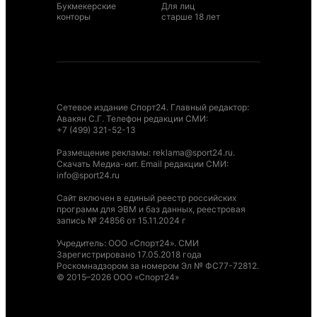
Букмекерские
Для лиц
конторы
старше 18 лет
Сетевое издание Спорт24. Главный редактор:
Авакян С.Г. Телефон редакции СМИ:
+7 (499) 321-52-13
Размещение рекламы
:
reklama@sport24.ru
.
Скачать Медиа-кит
. Email редакции СМИ:
info@sport24.ru
Сайт включен в единый реестр российских
программ для ЭВМ и баз данных, реестровая
запись № 24856 от 15.11.2024 г
Учредитель: ООО «Спорт24». СМИ
Зарегистрировано 17.05.2018 года
Роскомнадзором за номером Эл № ФС77-72812.
© 2015–2026 ООО «Спорт24»