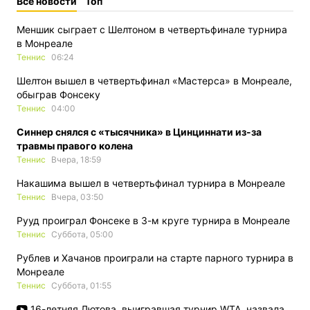
Все новости
Топ
Меншик сыграет с Шелтоном в четвертьфинале турнира
в Монреале
Теннис
06:24
Шелтон вышел в четвертьфинал «Мастерса» в Монреале,
обыграв Фонсеку
Теннис
04:00
Синнер снялся с «тысячника» в Цинциннати из-за
травмы правого колена
Теннис
Вчера, 18:59
Накашима вышел в четвертьфинал турнира в Монреале
Теннис
Вчера, 03:50
Рууд проиграл Фонсеке в 3-м круге турнира в Монреале
Теннис
Суббота, 05:00
Рублев и Хачанов проиграли на старте парного турнира в
Монреале
Теннис
Суббота, 01:55
16-летняя Лютова, выигравшая турнир WTA, назвала