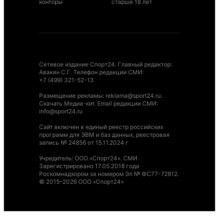
конторы
старше 18 лет
Сетевое издание Спорт24. Главный редактор:
Авакян С.Г. Телефон редакции СМИ:
+7 (499) 321-52-13
Размещение рекламы
:
reklama@sport24.ru
.
Скачать Медиа-кит
. Email редакции СМИ:
info@sport24.ru
Сайт включен в единый реестр российских
программ для ЭВМ и баз данных, реестровая
запись № 24856 от 15.11.2024 г
Учредитель: ООО «Спорт24». СМИ
Зарегистрировано 17.05.2018 года
Роскомнадзором за номером Эл № ФС77-72812.
© 2015–2026 ООО «Спорт24»