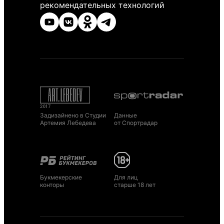
рекомендательных технологий
Задизайнено в Студии
Данные
Артемия Лебедева
от Спортрадар
Букмекерские
Для лиц
конторы
старше 18 лет