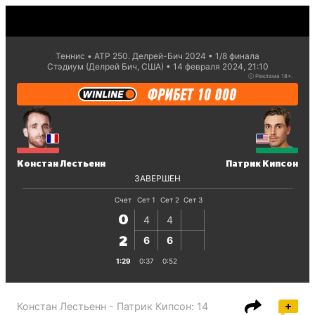
Теннис
ATP 250. Делрей-Бич 2024
1/8 финaла
Стэдиум (Делрей Бич, США)
14 февраля 2024, 21:10
ⓘ
Реклама 18+.
Констан Лестьенн
Патрик Кипсон
ЗАВЕРШЕН
Счет
Сет 1
Сет 2
Сет 3
0
4
4
6
6
2
1:29
0:37
0:52
Констан Лестьенн - Патрик Кипсон
:
14