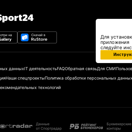
port24
Для установк
приложения
следуйте ин
Инструк
ьных данных
IT деятельность
FAQ
Обратная связь
Для СМИ
Пользов
ция
Наши спецпроекты
Политика обработки персональных данны
екомендательных технологий
Данные
Букмекерские
от Спортрадар
конторы