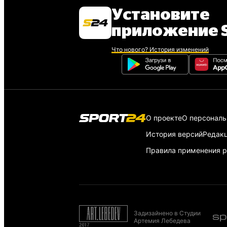
Установите
приложение S
Что нового? История изменений
О проекте
О персонал
История версий
Редак
Правила применения р
Задизайнено в Студии
Артемия Лебедева