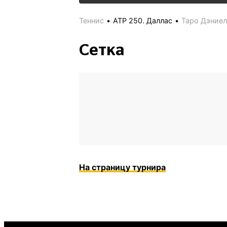
Теннис
ATP 250. Даллас
Таро Дэниел
Сетка
На страницу турнира