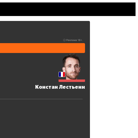
ⓘ
Реклама 18+.
Констан Лестьенн