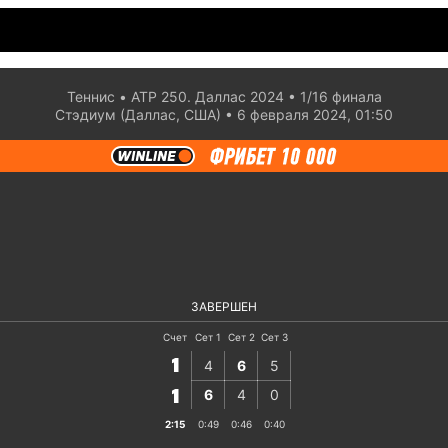
Теннис
ATP 250. Даллас 2024
1/16 финaла
Стэдиум (Даллас, США)
6 февраля 2024, 01:50
ЗАВЕРШЕН
Счет
Сет 1
Сет 2
Сет 3
1
4
6
5
6
4
0
1
2:15
0:49
0:46
0:40