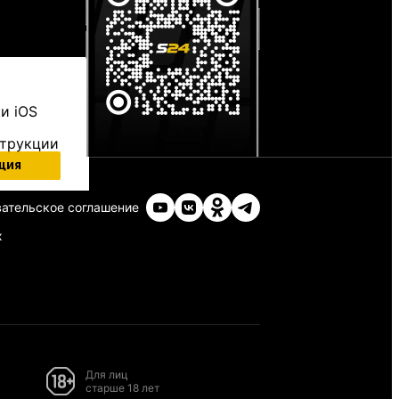
и iOS
струкции
ция
ательское соглашение
х
Для лиц
старше 18 лет