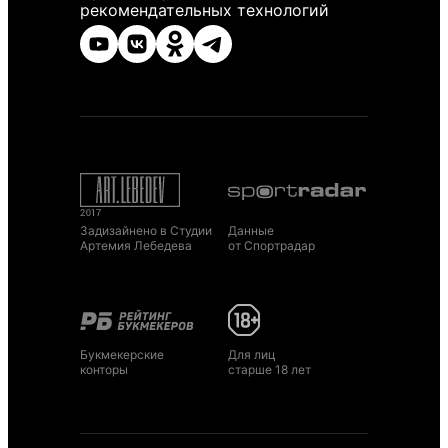
рекомендательных технологий
Задизайнено в Студии
Данные
Артемия Лебедева
от Спортрадар
Букмекерские
Для лиц
конторы
старше 18 лет