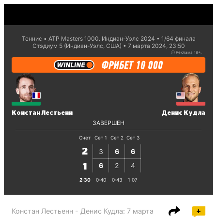
Теннис
ATP Masters 1000. Индиан-Уэлс 2024
1/64 финaла
Стэдиум 5 (Индиан-Уэлс, США)
7 марта 2024, 23:50
ⓘ
Реклама 18+.
Констан Лестьенн
Денис Кудла
ЗАВЕРШЕН
Счет
Сет 1
Сет 2
Сет 3
2
3
6
6
6
2
4
1
2:30
0:40
0:43
1:07
Констан Лестьенн - Денис Кудла
:
7 марта