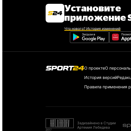
Установите
приложение S
Что нового? История изменений
О проекте
О персонал
История версий
Редак
Правила применения р
Задизайнено в Студии
Артемия Лебедева