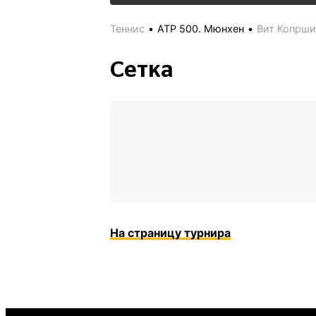
Теннис
ATP 500. Мюнхен
Вит Копрши
Сетка
На страницу турнира