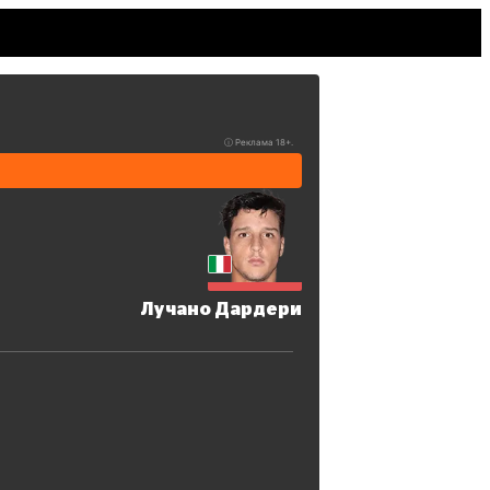
ⓘ
Реклама 18+.
Лучано Дардери