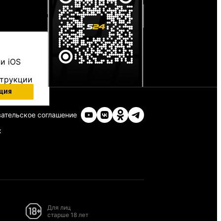
и iOS
струкции
ция
ательское соглашение
х
Для лиц
старше 18 лет