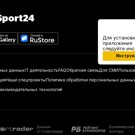
port24
Для установк
приложения
следуйте ин
Инструк
ьных данных
IT деятельность
FAQ
Обратная связь
Для СМИ
Пользов
ция
Наши спецпроекты
Политика обработки персональных данны
екомендательных технологий
Данные
Букмекерские
от Спортрадар
конторы