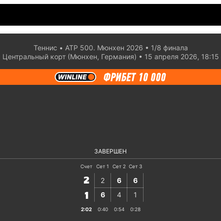
Теннис
ATP 500. Мюнхен 2026
1/8 финaла
Центральный корт (Мюнхен, Германия)
15 апреля 2026, 18:15
ЗАВЕРШЕН
Счет
Сет 1
Сет 2
Сет 3
2
2
6
6
6
4
1
1
2:02
0:40
0:54
0:28