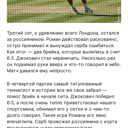
Getty Images
Третий сет, к удивлению всего Лондона, остался
за россиянином. Роман действовал раскованно,
остро принимал и вынуждал серба ошибаться.
Как итог — два брейка, которые вылились в счет
6:3. Джокович стал нервничать. Несколько раз
он поднимал руки вверх и что-то говорил в небо.
Матч давался ему непросто.
В четвертой партии самый титулованный
теннисист в истории все же свое забрал —
помог брейк в начале сета. Джокович победил
6:3, а после очень тепло приветствовал нашего
спортсмена, обнимал его у сетки и о чем-то
долго говорил. Такая игра Романа его явно
впечатлила. Серб провожал россиянина с корта
продолжительными аплодисментами.