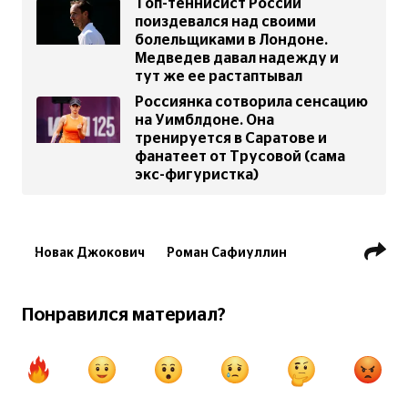
Топ-теннисист России
поиздевался над своими
болельщиками в Лондоне.
Медведев давал надежду и
тут же ее растаптывал
Россиянка сотворила сенсацию
на Уимблдоне. Она
тренируется в Саратове и
фанатеет от Трусовой (сама
экс-фигуристка)
Новак Джокович
Роман Сафиуллин
Уимблдон
Понравился материал?