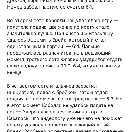
дрожал, нервничал и очень много ошибался.
Немец забрал партию со счетом 6:1.
Во втором сете Коболли нащупал свою игру —
полетела подача, движение по корту стало
значительно лучше. При счете 3:3 итальянцу
удалось оформить брейк, который и стал
единственным в партии, — 6:4. Дальше
продолжилась равная игра, но в решающий
момент третьего сета Флавио умудрился отдать
свою подачу со счета 30:0. 6:4, но уже в пользу
немца.
В четвертом сете итальянец захватил
инициативу, повел с брейком, затем отдал
подачу, но все же вышел вперед вновь — 5:3. Но
в этот момент Коболли не удалось подать на
сет — Зверев нашел все линии на корте.
Казалось, что андердогу уже ничего не поможет,
но ему удалось провести выдающийся тай-
брейк. Особенно эффектным вышел рискованный