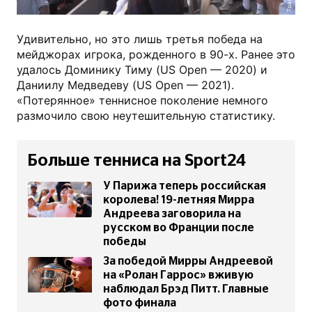
Удивительно, но это лишь третья победа на
мейджорах игрока, рожденного в 90-х. Ранее это
удалось Доминику Тиму (US Open — 2020) и
Даниилу Медведеву (US Open — 2021).
«Потерянное» теннисное поколение немного
размочило свою неутешительную статистику.
Больше тенниса на Sport24
У Парижа теперь российская
королева! 19-летняя Мирра
Андреева заговорила на
русском во Франции после
победы
За победой Мирры Андреевой
на «Ролан Гаррос» вживую
наблюдал Брэд Питт. Главные
фото финала