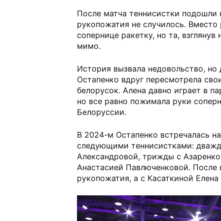
После матча теннисистки подошли к
рукопожатия не случилось. Вместо 
сопернице ракетку, но та, взглянув 
мимо.
История вызвала недовольство, но д
Остапенко вдруг пересмотрела свои
белорусок. Алена давно играет в па
но все равно пожимала руки сопер
Белоруссии.
В 2024-м Остапенко встречалась на
следующими теннисистками: дважд
Александровой, трижды с Азаренко
Анастасией Павлюченковой. После 
рукопожатия, а с Касаткиной Елена