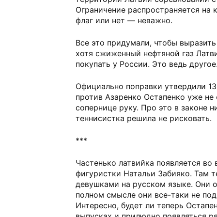
Ограничение распространяется на 
флаг или нет — неважно.
Все это придумали, чтобы выразить
хотя сжиженный нефтяной газ Латв
покупать у России. Это ведь другое
Официально поправки утвердили 13 
против Азаренко Остапенко уже не
сопернице руку. Про это в законе ни
теннисистка решила не рисковать.
***
Частенько латвийка появляется во 
фигуристки Натальи Забияко. Там 
девушками на русском языке. Они о
полном смысле они все-таки не под
Интересно, будет ли теперь Остапе
выпусках и прилюдно появляться р