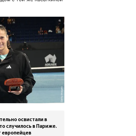
Getty Images
тельно освистали в
то случилось в Париже.
т европейцев