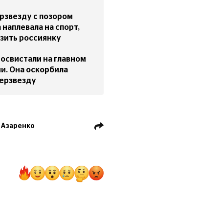
рзвезду c позором
 наплевала на спорт,
зить россиянку
освистали на главном
и. Она оскорбила
ерзвезду
 Азаренко