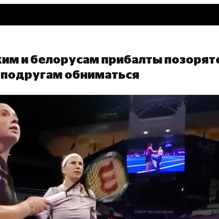
ским и белорусам прибалты позорят
и подругам обниматься