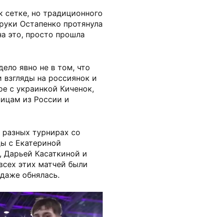
 сетке, но традиционного
руки Остапенко протянула
на это, просто прошла
ело явно не в том, что
 взгляды на россиянок и
ре с украинкой Киченок,
ницам из России и
 разных турнирах со
ы с Екатериной
, Дарьей Касаткиной и
всех этих матчей были
 даже обнялась.