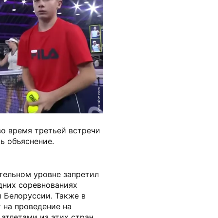
youtube.com
во время третьей встречи
ть объяснение.
тельном уровне запретил
дних соревнованиях
 Белоруссии. Также в
т на проведение на
атлетами из этих стран.