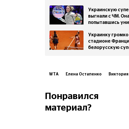
Украинскую супе
выгнали с ЧМ. Она
попытавшись уни
Украинку громко 
стадионе Франци
белорусскую суп
WTA
Елена Остапенко
Виктория
Скандалы в спорте
Понравился
материал?