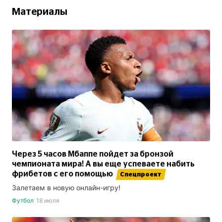
Материалы
Через 5 часов Мбаппе пойдет за бронзой
чемпионата мира! А вы еще успеваете набить
фрибетов с его помощью
Спецпроект
Залетаем в новую онлайн-игру!
Футбол
18 июля