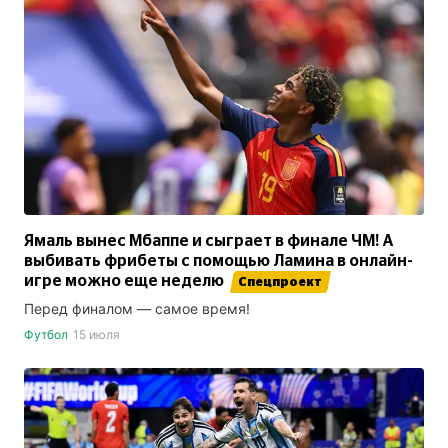
Ямаль вынес Мбаппе и сыграет в финале ЧМ! А
выбивать фрибеты с помощью Ламина в онлайн-
игре можно еще неделю
Спецпроект
Перед финалом — самое время!
Футбол
15 июля