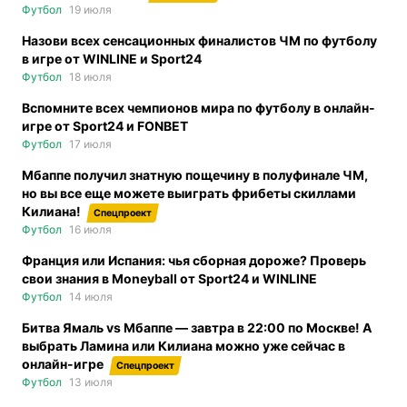
Футбол
19 июля
Назови всех сенсационных финалистов ЧМ по футболу
в игре от WINLINE и Sport24
Футбол
18 июля
Вспомните всех чемпионов мира по футболу в онлайн-
игре от Sport24 и FONBET
Футбол
17 июля
Мбаппе получил знатную пощечину в полуфинале ЧМ,
но вы все еще можете выиграть фрибеты скиллами
Килиана!
Спецпроект
Футбол
16 июля
Франция или Испания: чья сборная дороже? Проверь
свои знания в Moneyball от Sport24 и WINLINE
Футбол
14 июля
Битва Ямаль vs Мбаппе — завтра в 22:00 по Москве! А
выбрать Ламина или Килиана можно уже сейчас в
онлайн-игре
Спецпроект
Футбол
13 июля