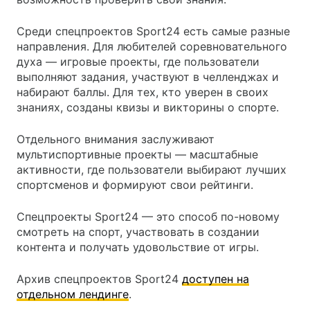
Среди спецпроектов Sport24 есть самые разные
направления. Для любителей соревновательного
духа — игровые проекты, где пользователи
выполняют задания, участвуют в челленджах и
набирают баллы. Для тех, кто уверен в своих
знаниях, созданы квизы и викторины о спорте.
Отдельного внимания заслуживают
мультиспортивные проекты — масштабные
активности, где пользователи выбирают лучших
спортсменов и формируют свои рейтинги.
Спецпроекты Sport24 — это способ по-новому
смотреть на спорт, участвовать в создании
контента и получать удовольствие от игры.
Архив спецпроектов Sport24
доступен на
отдельном лендинге
.