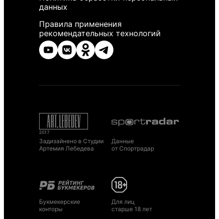
данных
Правила применения
рекомендательных технологий
Задизайнено в Студии
Данные
Артемия Лебедева
от Спортрадар
Букмекерские
Для лиц
конторы
старше 18 лет