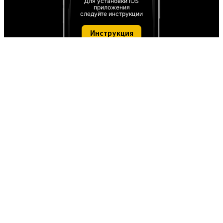
Для установки iOS
приложения
следуйте инструкции
Инструкция
О проекте
О персональных данных
IT деятельность
FAQ
Обратная связь
Для СМИ
Пользовательское соглашение