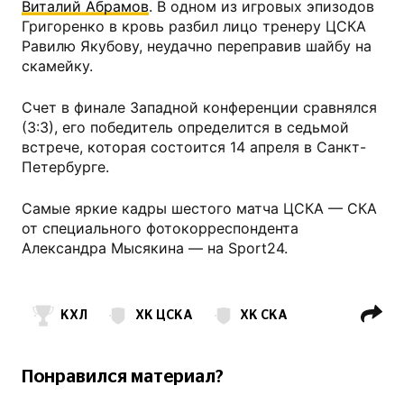
Виталий Абрамов
. В одном из игровых эпизодов
Григоренко в кровь разбил лицо тренеру ЦСКА
Равилю Якубову, неудачно переправив шайбу на
скамейку.
Счет в финале Западной конференции сравнялся
(3:3), его победитель определится в седьмой
встрече, которая состоится 14 апреля в Санкт-
Петербурге.
Самые яркие кадры шестого матча ЦСКА — СКА
от специального фотокорреспондента
Александра Мысякина — на Sport24.
КХЛ
ХК ЦСКА
ХК СКА
Валентин Зыков
Михаил Григоренко
Виталий Абрамов
Понравился материал?