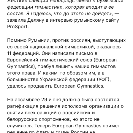
жесткие санкции непосредственно к румынской
федерации гимнастики, которая входит в ее
состав. Я надеюсь, что до этого не дойдет»,
—
заявила Деляну в интервью румынскому сайту
ProSport.
Помимо Румынии, против россиян, выступающих
со своей национальной символикой, оказалось
11 федераций. Они написали письмо в
Европейский гимнастический союз (European
Gymnastics), требуя лишить наших гимнастов
этого права. И каким-то образом им, а в
большинстве Украинской федерации (УФГ),
удалось продавить European Gymnastics.
На ассамблее 29 июня должна была состоятся
ратификация решения исполкома организации о
снятии всех санкций с российских и
белорусских спортсменов, но этого не
случилось. Теперь European Gymnastics примет
решение по флагу и гимну России на