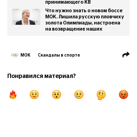
принимающего КВ
Что нужно знать о новом боссе
МОК. Лишила русскую пловчиху
золота Олимпиады, настроена
на возвращение наших
МОК
Скандалы в спорте
Художественная гимнастика
Прыжки на батуте
Понравился материал?