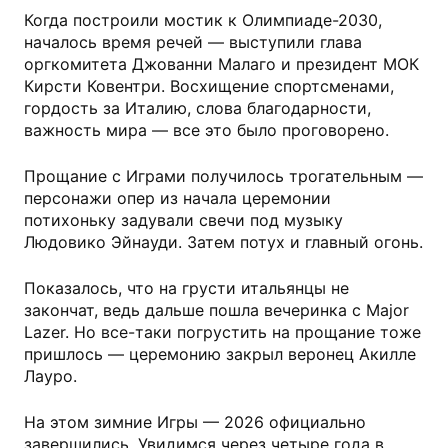
Когда построили мостик к Олимпиаде-2030,
началось время речей — выступили глава
оргкомитета Джованни Малаго и президент МОК
Кирсти Ковентри. Восхищение спортсменами,
гордость за Италию, слова благодарности,
важность мира — все это было проговорено.
Прощание с Играми получилось трогательным —
персонажи опер из начала церемонии
потихоньку задували свечи под музыку
Людовико Эйнауди. Затем потух и главный огонь.
Показалось, что на грусти итальянцы не
закончат, ведь дальше пошла вечеринка с Major
Lazer. Но все-таки погрустить на прощание тоже
пришлось — церемонию закрыл веронец Акилле
Лауро.
На этом зимние Игры — 2026 официально
завершились. Увидимся через четыре года в