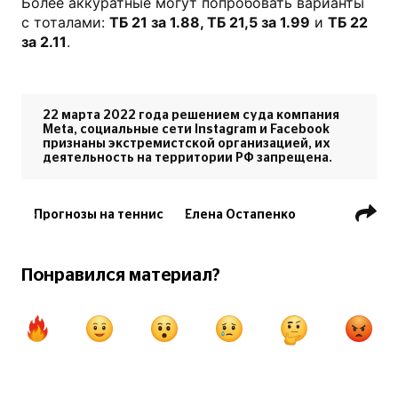
Более аккуратные могут попробовать варианты
с тоталами:
ТБ 21 за 1.88, ТБ 21,5 за 1.99
и
ТБ 22
за 2.11
.
22 марта 2022 года решением суда компания
Meta, социальные сети Instagram и Facebook
признаны экстремистской организацией, их
деятельность на территории РФ запрещена.
Прогнозы на теннис
Елена Остапенко
Ник Кирьос
US Open
Мария Шарапова
Роджер Федерер
Понравился материал?