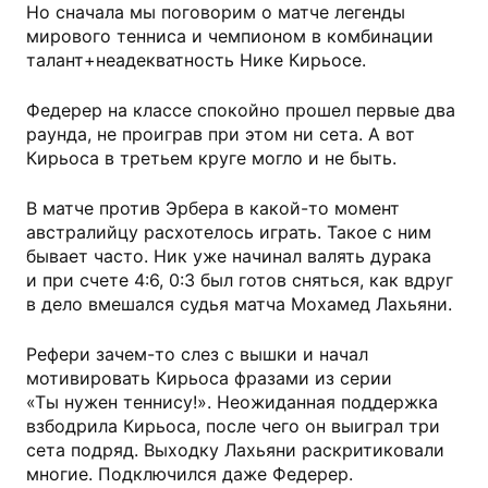
Но сначала мы поговорим о матче легенды
мирового тенниса и чемпионом в комбинации
талант+неадекватность Нике Кирьосе.
Федерер на классе спокойно прошел первые два
раунда, не проиграв при этом ни сета. А вот
Кирьоса в третьем круге могло и не быть.
В матче против Эрбера в какой-то момент
австралийцу расхотелось играть. Такое с ним
бывает часто. Ник уже начинал валять дурака
и при счете 4:6, 0:3 был готов сняться, как вдруг
в дело вмешался судья матча Мохамед Лахьяни.
Рефери зачем-то слез с вышки и начал
мотивировать Кирьоса фразами из серии
«Ты нужен теннису!». Неожиданная поддержка
взбодрила Кирьоса, после чего он выиграл три
сета подряд. Выходку Лахьяни раскритиковали
многие. Подключился даже Федерер.