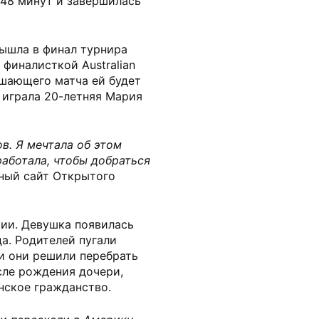
 48 минут и завершилась
вышла в финал турнира
финалисткой Australian
решающего матча ей будет
е играла 20-летняя Мария
ов. Я мечтала об этом
работала, чтобы добраться
ьный сайт Открытого
сии. Девушка появилась
да. Родителей пугали
и они решили перебрать
сле рождения дочери,
нское гражданство.