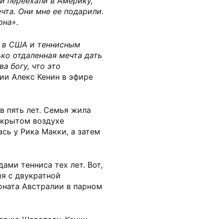
и переехали в Америку,
чта. Они мне ее подарили.
рна»
.
 в США и теннисным
ко отдаленная мечта дать
а богу, что это
ии Алекс Кенин в эфире
в пять лет. Семья жила
ткрытом воздухе
сь у Рика Макки, а затем
ами тенниса тех лет. Вот,
ия с двукратной
ната Австралии в парном