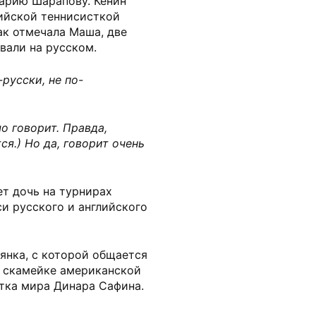
арию Шарапову. Кенин
сийской теннисисткой
ак отмечала Маша, две
вали на русском.
русски, не по-
о говорит. Правда,
ся.) Но да, говорит очень
т дочь на турнирах
си русского и английского
янка, с которой общается
на скамейке американской
етка мира Динара Сафина.