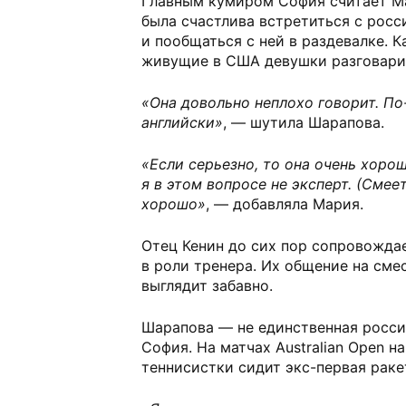
Главным кумиром София считает М
была счастлива встретиться с рос
и пообщаться с ней в раздевалке. К
живущие в США девушки разговари
«Она довольно неплохо говорит. По-
английски»
, — шутила Шарапова.
«Если серьезно, то она очень хорош
я в этом вопросе не эксперт. (Смеет
хорошо»
, — добавляла Мария.
Отец Кенин до сих пор сопровождае
в роли тренера. Их общение на сме
выглядит забавно.
Шарапова — не единственная росси
София. На матчах Australian Open 
теннисистки сидит экс-первая рак