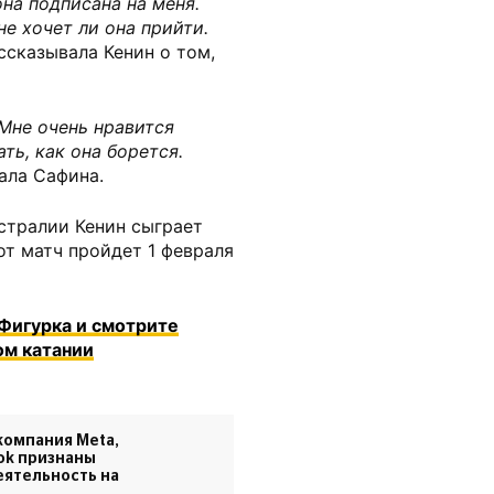
она подписана на меня.
не хочет ли она прийти.
ссказывала Кенин о том,
 Мне очень нравится
ть, как она борется.
ала Сафина.
стралии Кенин сыграет
от матч пройдет 1 февраля
Фигурка и смотрите
ом катании
компания Meta,
ook признаны
еятельность на