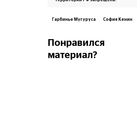
территории РФ запрещена.
Гарбинье Мугуруса
София Кенин
Australian Open
Понравился
материал?