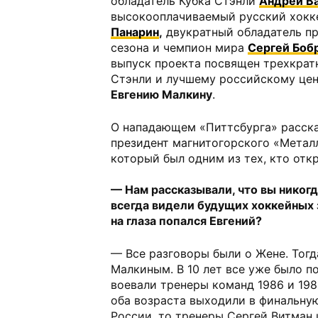
обладатель Кубка Стэнли
Андрей В
высокооплачиваемый русский хок
Панарин
,
двукратный обладатель пр
сезона и чемпион мира
Сергей Боб
выпуск проекта посвящен трехкрат
Стэнли и лучшему российскому цен
Евгению Малкину
.
О нападающем «Питтсбурга» расск
президент магнитогорского «Метал
который был одним из тех, кто отк
— Нам рассказывали, что вы никогд
всегда видели будущих хоккейных з
на глаза попался Евгений?
— Все разговоры были о Жене. Тогд
Малкиным. В 10 лет все уже было пон
воевали тренеры команд 1986 и 198
оба возраста выходили в финальну
России, то тренеры Сергей Витман 