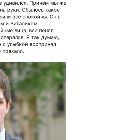
 не удивился. Причем мы же
 на руки. Сбылось какое-
были все спокойны. Он в
ым и Виталиком
йные лица, все понял.
потерялся. Я так думаю,
н с улыбкой воспринял
 поехали.