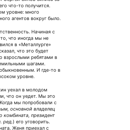
его что-то получится.
ом уровне: много
ного агентов вокруг было.
етственность. Начиная с
то, что иногда мы не
явился в «Металлурге»
казал, что это будет
со взрослыми ребятами в
мимильными шагами.
еобыкновенным. И где-то в
ысоком уровне.
кин уехал в молодом
и, что он уедет. Мы это
 Когда мы попробовали с
ым, основной владелец
о комбината, президент
 ред.
) его уговорить.
ната. Женя приехал с