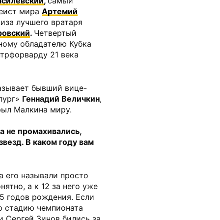
асилевский
,
самый
кеист мира
Артемий
иза лучшего вратаря
ровский
.
Четвертый
ному обладателю Кубка
трфорварду 21 века
азывает бывший вице-
лург»
Геннадий Величкин
,
рыл Малкина миру.
а не промахивались,
везд. В каком году вам
а его называли просто
ятно, а к 12 за него уже
5 годов рождения. Если
ю стадию чемпионата
и Сергей Зинов бились за