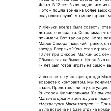
Женю. В 12 лет было видно, что из н
Потом пошла война на более высок
скаутских служб его мониторило, м
У Женьки всегда была совесть, отв
детского возраста. Он понимал что-
понимали. Вот так он рос. Когда по
Марек Сикора, чешский тренер, он с
звезда. Впервые Женя стал играть 
16 лет при Сикоре. Малкин рос се
Обычно так не бывает. Но он был н
17 лет был готов играть на самом в
И вы знаете ту историю, когда Мал
возрасте с контрактом. Мы понимал
знали. Представляли эту ситуацию.
Виктором Филипповичем
(Рашников
Магнитогорского металлургическог
«Металлург» Магнитогорск. — Прим.
Была встреча на базе отдыха комби