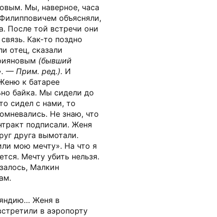
овым. Мы, наверное, часа
 Филипповичем объясняли,
а. После той встречи они
 связь. Как-то поздно
ли отец, сказали
прияновым
(бывший
 — Прим. ред.).
И
 Женю к батарее
но байка. Мы сидели до
то сидел с нами, то
сомневались. Не знаю, что
нтракт подписали. Женя
руг друга вымотали.
ли мою мечту». На что я
ется. Мечту убить нельзя.
азалось, Малкин
ам.
ляндию… Женя в
встретили в аэропорту