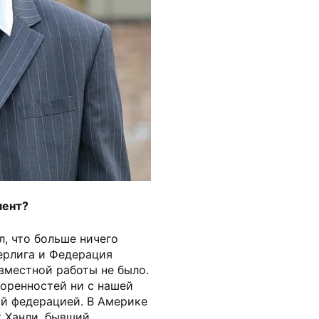
мент?
, что больше ничего
ерлига и Федерация
вместной работы не было.
воренностей ни с нашей
ой федерацией. В Америке
ж Ханли, бывший