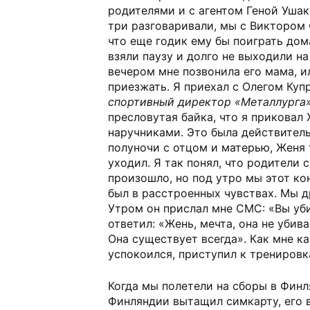
родителями и с агентом Геной Ушак
три разговаривали, мы с Виктором
что еще годик ему бы поиграть дом
взяли паузу и долго не выходили на
вечером мне позвонила его мама, и
приезжать. Я приехал с Олегом Ку
спортивный директор «Металлурга».
пресловутая байка, что я приковал
наручниками. Это была действитель
полуночи с отцом и матерью, Женя 
уходил. Я так понял, что родители 
произошло, но под утро мы этот ко
был в расстроенных чувствах. Мы д
Утром он прислал мне СМС: «Вы уби
ответил: «Жень, мечта, она не убива
Она существует всегда». Как мне к
успокоился, приступил к тренировк
Когда мы полетели на сборы в Фин
Финляндии вытащил симкарту, его 