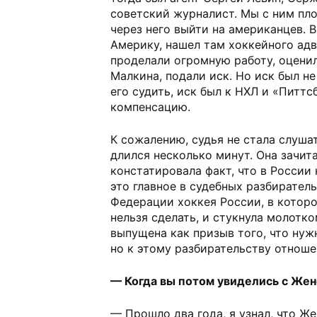
советский журналист. Мы с ним пло
через него выйти на американцев. В
Америку, нашел там хоккейного адв
проделали огромную работу, оцени
Малкина, подали иск. Но иск был не
его судить, иск был к НХЛ и «Питтс
компенсацию.
К сожалению, судья не стала слуша
длился несколько минут. Она зачита
констатировала факт, что в России 
это главное в судебных разбиратель
Федерации хоккея России, в которо
нельзя сделать, и стукнула молотко
выпущена как призыв того, что нуж
но к этому разбирательству отноше
— Когда вы потом увиделись с Же
— Прошло два года, я узнал, что Ж