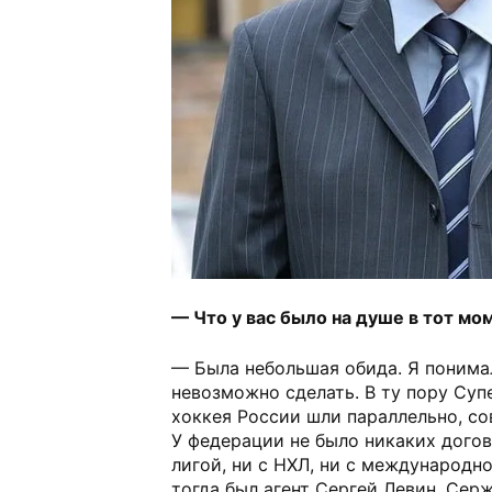
— Что у вас было на душе в тот мо
— Была небольшая обида. Я понимал
невозможно сделать. В ту пору Суп
хоккея России шли параллельно, со
У федерации не было никаких дого
лигой, ни с НХЛ, ни с международн
тогда был агент Сергей Левин, Сер